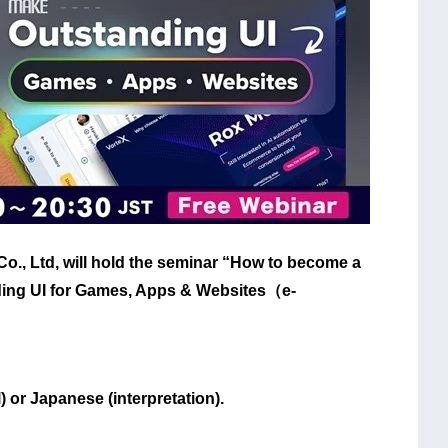
o., Ltd, will hold the seminar “How to become a
nding UI for Games, Apps & Websites（e-
l) or Japanese (interpretation).