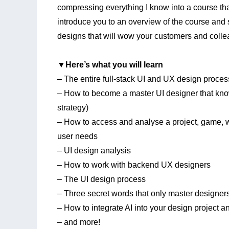
compressing everything I know into a course that
introduce you to an overview of the course and 
designs that will wow your customers and coll
▼Here’s what you will learn
– The entire full-stack UI and UX design proces
– How to become a master UI designer that kn
strategy)
– How to access and analyse a project, game, 
user needs
– UI design analysis
– How to work with backend UX designers
– The UI design process
– Three secret words that only master designe
– How to integrate AI into your design project 
– and more!