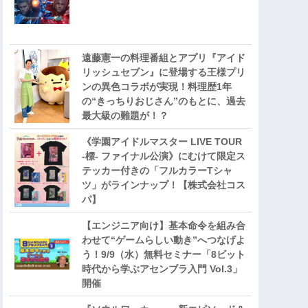
遠藤憲一の料理番組とアプリ『アイド
リッシュセブン』に登場する王様プリ
ンの異色コラボが実現！料理歴1年
の“きっちりおじさん”のもとに、過去
最大級の難題が！？
《学園アイドルマスター LIVE TOUR
-標- ファイナル公演》にむけて限定ス
テッカー付きの「フルカラーTシャ
ツ」がラインナップ！【株式会社コス
パ】
【エンジニア向け】基本命令を組み合
わせて“ゲームらしい動き”へつなげよ
う！9/9（水）無料セミナー「8ビット
時代から学ぶアセンブラ入門 Vol.3」
開催