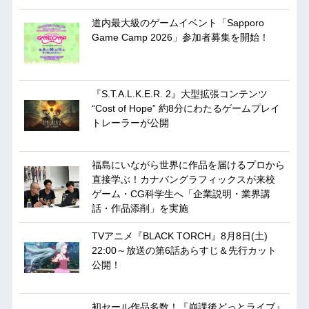
道内最大級のゲームイベント「Sapporo
Game Camp 2026」参加者募集を開始！
『S.T.A.L.K.E.R. 2』大型拡張コンテンツ
“Cost of Hope” 約8分にわたるゲームプレイ
トレーラーが公開
福島にいながら世界に作品を届けるプロから
直接学ぶ！カナバングラフィックスが来校
ゲーム・CG科学生へ「企業説明・業界講
話・作品添削」を実施
TVアニメ『BLACK TORCH』8月8日(土)
22:00～放送の第6話あらすじ＆先行カット
公開！
初セール作品多数！『崩課後どっとライブ』