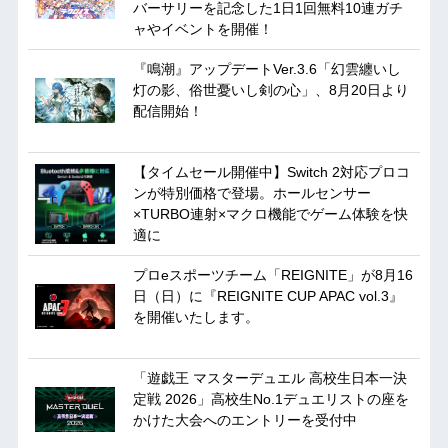
バーサリーを記念した1日1回無料10連ガチ
ャやイベントを開催！
『鳴潮』アップデートVer.3.6「幻雲纏いし
灯の影、俗世憂いし剣の心」、8月20日より
配信開始！
【タイムセール開催中】Switch 2対応プロコ
ンが特別価格で登場。ホールセンサー
×TURBO連射×マクロ機能でゲーム体験を快
適に
プロeスポーツチーム「REIGNITE」が8月16
日（日）に『REIGNITE CUP APAC vol.3』
を開催いたします。
「遊戯王 マスターデュエル 高校生日本一決
定戦 2026」高校生No.1デュエリストの座を
かけた大会へのエントリーを受付中