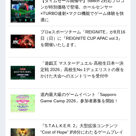
【タイムセール開催中】Switch 2対応プロコ
ンが特別価格で登場。ホールセンサー
×TURBO連射×マクロ機能でゲーム体験を快
適に
プロeスポーツチーム「REIGNITE」が8月16
日（日）に『REIGNITE CUP APAC vol.3』
を開催いたします。
「遊戯王 マスターデュエル 高校生日本一決
定戦 2026」高校生No.1デュエリストの座を
かけた大会へのエントリーを受付中
道内最大級のゲームイベント「Sapporo
Game Camp 2026」参加者募集を開始！
『S.T.A.L.K.E.R. 2』大型拡張コンテンツ
“Cost of Hope” 約8分にわたるゲームプレイ