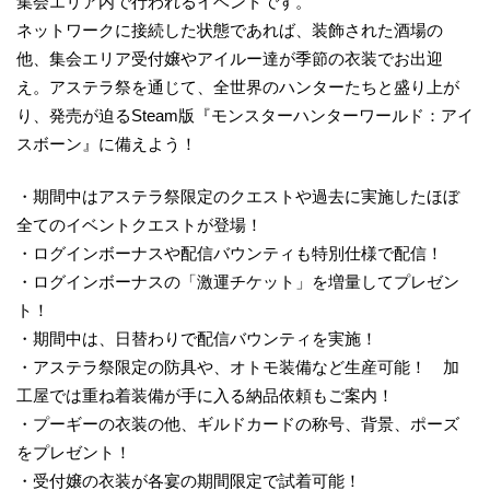
集会エリア内で行われるイベントです。
ネットワークに接続した状態であれば、装飾された酒場の
他、集会エリア受付嬢やアイルー達が季節の衣装でお出迎
え。アステラ祭を通じて、全世界のハンターたちと盛り上が
り、発売が迫るSteam版『モンスターハンターワールド：アイ
スボーン』に備えよう！
・期間中はアステラ祭限定のクエストや過去に実施したほぼ
全てのイベントクエストが登場！
・ログインボーナスや配信バウンティも特別仕様で配信！
・ログインボーナスの「激運チケット」を増量してプレゼン
ト！
・期間中は、日替わりで配信バウンティを実施！
・アステラ祭限定の防具や、オトモ装備など生産可能！ 加
工屋では重ね着装備が手に入る納品依頼もご案内！
・プーギーの衣装の他、ギルドカードの称号、背景、ポーズ
をプレゼント！
・受付嬢の衣装が各宴の期間限定で試着可能！