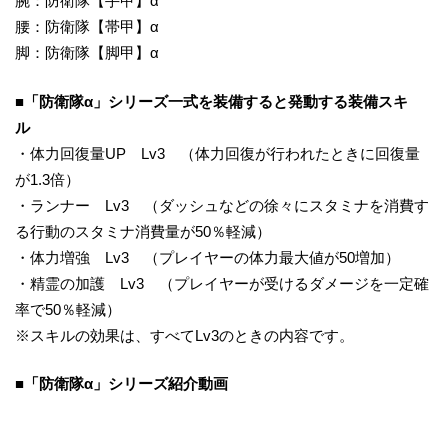
腕：防衛隊【手甲】α
腰：防衛隊【帯甲】α
脚：防衛隊【脚甲】α
■
「
防衛隊α
」シリーズ一式を装備すると発動する装備スキ
ル
・体力回復量UP Lv3 （体力回復が行われたときに回復量
が1.3倍）
・ランナー Lv3 （ダッシュなどの徐々にスタミナを消費す
る行動のスタミナ消費量が50％軽減）
・体力増強 Lv3 （プレイヤーの体力最大値が50増加）
・精霊の加護 Lv3 （プレイヤーが受けるダメージを一定確
率で50％軽減）
※スキルの効果は、すべてLv3のときの内容です。
■「防衛隊α」シリーズ紹介動画