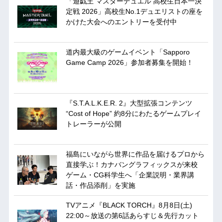
「遊戯王 マスターデュエル 高校生日本一決
定戦 2026」高校生No.1デュエリストの座を
かけた大会へのエントリーを受付中
道内最大級のゲームイベント「Sapporo
Game Camp 2026」参加者募集を開始！
『S.T.A.L.K.E.R. 2』大型拡張コンテンツ
“Cost of Hope” 約8分にわたるゲームプレイ
トレーラーが公開
福島にいながら世界に作品を届けるプロから
直接学ぶ！カナバングラフィックスが来校
ゲーム・CG科学生へ「企業説明・業界講
話・作品添削」を実施
TVアニメ『BLACK TORCH』8月8日(土)
22:00～放送の第6話あらすじ＆先行カット