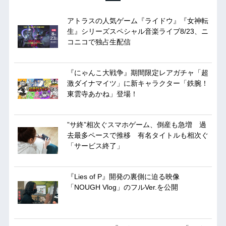
アトラスの人気ゲーム『ライドウ』『女神転
生』シリーズスペシャル音楽ライブ8/23、ニ
コニコで独占生配信
『にゃんこ大戦争』期間限定レアガチャ「超
激ダイナマイツ」に新キャラクター「鉄腕！
東雲寺あかね」登場！
”サ終”相次ぐスマホゲーム、倒産も急増 過
去最多ペースで推移 有名タイトルも相次ぐ
「サービス終了」
『Lies of P』開発の裏側に迫る映像
「NOUGH Vlog」のフルVer.を公開