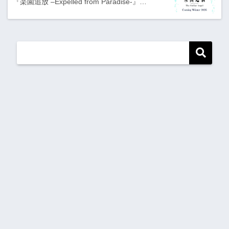
『楽園追放 –Expelled from Paradise-』…