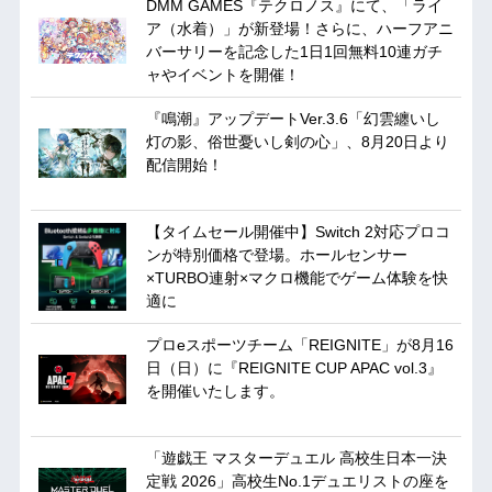
DMM GAMES『テクロノス』にて、「ライ
ア（水着）」が新登場！さらに、ハーフアニ
バーサリーを記念した1日1回無料10連ガチ
ャやイベントを開催！
『鳴潮』アップデートVer.3.6「幻雲纏いし
灯の影、俗世憂いし剣の心」、8月20日より
配信開始！
【タイムセール開催中】Switch 2対応プロコ
ンが特別価格で登場。ホールセンサー
×TURBO連射×マクロ機能でゲーム体験を快
適に
プロeスポーツチーム「REIGNITE」が8月16
日（日）に『REIGNITE CUP APAC vol.3』
を開催いたします。
「遊戯王 マスターデュエル 高校生日本一決
定戦 2026」高校生No.1デュエリストの座を