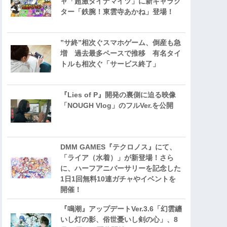
ャ「超激ダイナマイツ」に新キャラク
ター「鉄腕！東雲寺あかね」登場！
”サ終”相次ぐスマホゲーム、倒産も急
増 過去最多ペースで推移 有名タイ
トルも相次ぐ「サービス終了」
『Lies of P』開発の裏側に迫る映像
「NOUGH Vlog」のフルVer.を公開
DMM GAMES『テクロノス』にて、
「ライア（水着）」が新登場！さら
に、ハーフアニバーサリーを記念した
1日1回無料10連ガチャやイベントを
開催！
『鳴潮』アップデートVer.3.6「幻雲纏
いし灯の影、俗世憂いし剣の心」、8