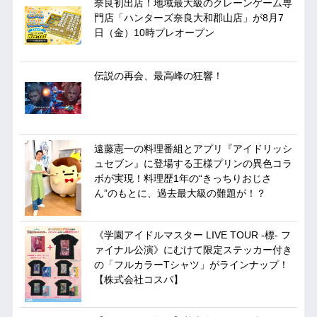
奈良初出店！地域最大級のクレーンゲーム専
門店「ハンターズ奈良大和郡山店」が8月7
日（金）10時プレオープン
伝説の再会、最高峰の狂響！
遠藤憲一の料理番組とアプリ『アイドリッシ
ュセブン』に登場する王様プリンの異色コラ
ボが実現！料理歴1年の“きっちりおじさ
ん”のもとに、過去最大級の難題が！？
《学園アイドルマスター LIVE TOUR -標- フ
ァイナル公演》にむけて限定ステッカー付き
の「フルカラーTシャツ」がラインナップ！
【株式会社コスパ】