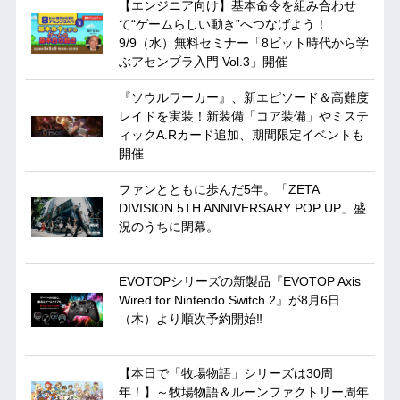
【エンジニア向け】基本命令を組み合わせ
て“ゲームらしい動き”へつなげよう！
9/9（水）無料セミナー「8ビット時代から学
ぶアセンブラ入門 Vol.3」開催
『ソウルワーカー』、新エピソード＆高難度
レイドを実装！新装備「コア装備」やミステ
ィックA.Rカード追加、期間限定イベントも
開催
ファンとともに歩んだ5年。「ZETA
DIVISION 5TH ANNIVERSARY POP UP」盛
況のうちに閉幕。
EVOTOPシリーズの新製品『EVOTOP Axis
Wired for Nintendo Switch 2』が8月6日
（木）より順次予約開始‼
【本日で「牧場物語」シリーズは30周
年！】～牧場物語＆ルーンファクトリー周年