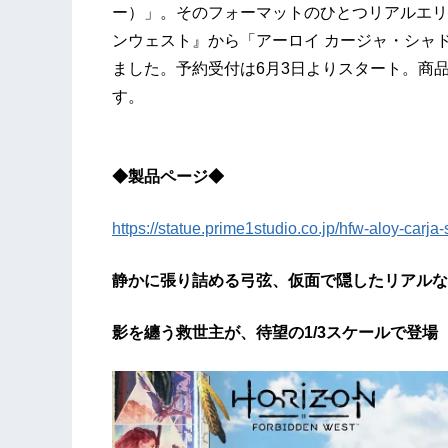
ー）」。そのフォーマットのひとつリアルエリ
ンウェスト』から「アーロイ カージャ・シャド
ました。予約受付は6月3日よりスタート。商品の
す。
◆製品ページ◆
https://statue.prime1studio.co.jp/hfw-aloy-carj
静かに張り詰める弓弦、仮面で隠したリアルな
影を纏う救世主が、待望の1/3スケールで登場