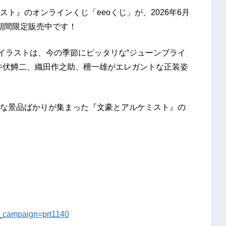
ト』のオンラインくじ「eeoくじ」が、2026年6月
e」で期間限定販売中です！
しイラストは、今の季節にピッタリな“ジューンブライ
井伏鱒二、織田作之助、檀一雄がエレガントな正装姿
な景品ばかりが集まった『文豪とアルケミスト』の
_campaign=prt1140