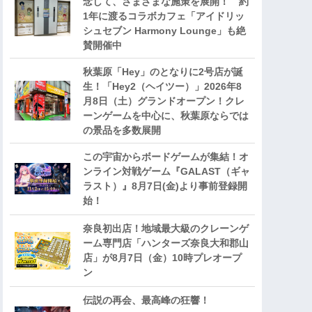
念して、さまざまな施策を展開！ 約
1年に渡るコラボカフェ「アイドリッ
シュセブン Harmony Lounge」も絶
賛開催中
秋葉原「Hey」のとなりに2号店が誕
生！「Hey2（ヘイツー）」2026年8
月8日（土）グランドオープン！クレ
ーンゲームを中心に、秋葉原ならでは
の景品を多数展開
この宇宙からボードゲームが集結！オ
ンライン対戦ゲーム『GALAST（ギャ
ラスト）』8月7日(金)より事前登録開
始！
奈良初出店！地域最大級のクレーンゲ
ーム専門店「ハンターズ奈良大和郡山
店」が8月7日（金）10時プレオープ
ン
伝説の再会、最高峰の狂響！