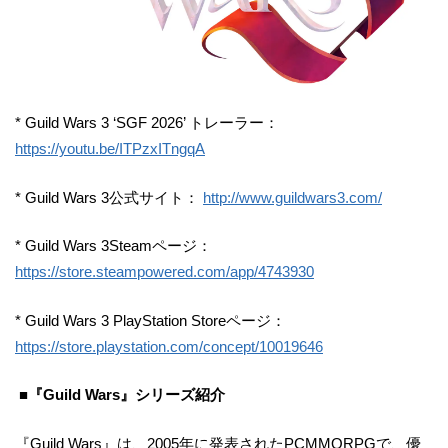
* Guild Wars 3 ‘SGF 2026’ トレーラー：
https://youtu.be/ITPzxITngqA
* Guild Wars 3公式サイト：
http://www.guildwars3.com/
* Guild Wars 3Steamページ：
https://store.steampowered.com/app/4743930
* Guild Wars 3 PlayStation Storeページ：
https://store.playstation.com/concept/10019646
■『Guild Wars』シリーズ紹介
『Guild Wars』は、2005年に発表されたPCMMORPGで、優