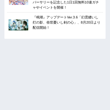
バーサリーを記念した1日1回無料10連ガチ
ャやイベントを開催！
『鳴潮』アップデートVer.3.6「幻雲纏いし
灯の影、俗世憂いし剣の心」、8月20日より
配信開始！