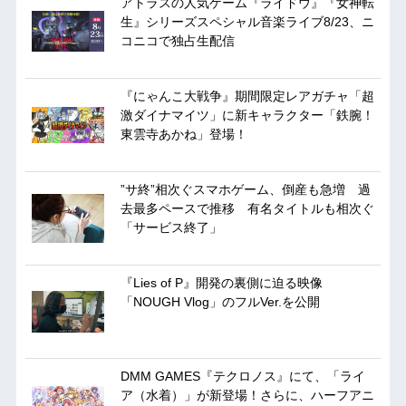
アトラスの人気ゲーム『ライドウ』『女神転
生』シリーズスペシャル音楽ライブ8/23、ニ
コニコで独占生配信
『にゃんこ大戦争』期間限定レアガチャ「超
激ダイナマイツ」に新キャラクター「鉄腕！
東雲寺あかね」登場！
”サ終”相次ぐスマホゲーム、倒産も急増 過
去最多ペースで推移 有名タイトルも相次ぐ
「サービス終了」
『Lies of P』開発の裏側に迫る映像
「NOUGH Vlog」のフルVer.を公開
DMM GAMES『テクロノス』にて、「ライ
ア（水着）」が新登場！さらに、ハーフアニ