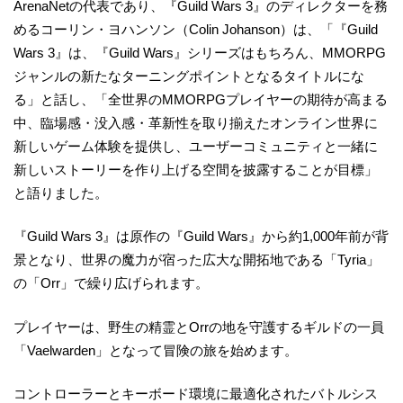
ArenaNetの代表であり、『Guild Wars 3』のディレクターを務
めるコーリン・ヨハンソン（Colin Johanson）は、「『Guild
Wars 3』は、『Guild Wars』シリーズはもちろん、MMORPG
ジャンルの新たなターニングポイントとなるタイトルにな
る」と話し、「全世界のMMORPGプレイヤーの期待が高まる
中、臨場感・没入感・革新性を取り揃えたオンライン世界に
新しいゲーム体験を提供し、ユーザーコミュニティと一緒に
新しいストーリーを作り上げる空間を披露することが目標」
と語りました。
『Guild Wars 3』は原作の『Guild Wars』から約1,000年前が背
景となり、世界の魔力が宿った広大な開拓地である「Tyria」
の「Orr」で繰り広げられます。
プレイヤーは、野生の精霊とOrrの地を守護するギルドの一員
「Vaelwarden」となって冒険の旅を始めます。
コントローラーとキーボード環境に最適化されたバトルシス