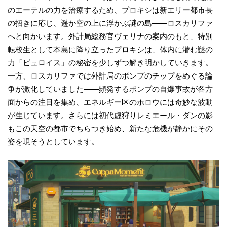
のエーテルの力を治療するため、プロキシは新エリー都市長
の招きに応じ、遥か空の上に浮かぶ謎の島——ロスカリファ
へと向かいます。外計局総務官ヴェリナの案内のもと、特別
転校生として本島に降り立ったプロキシは、体内に潜む謎の
力「ピュロイス」の秘密を少しずつ解き明かしていきます。
一方、ロスカリファでは外計局のボンプのチップをめぐる論
争が激化していました——頻発するボンプの自爆事故が各方
面からの注目を集め、エネルギー区のホロウには奇妙な波動
が生じています。さらには初代虚狩りレミエール・ダンの影
もこの天空の都市でちらつき始め、新たな危機が静かにその
姿を現そうとしています。