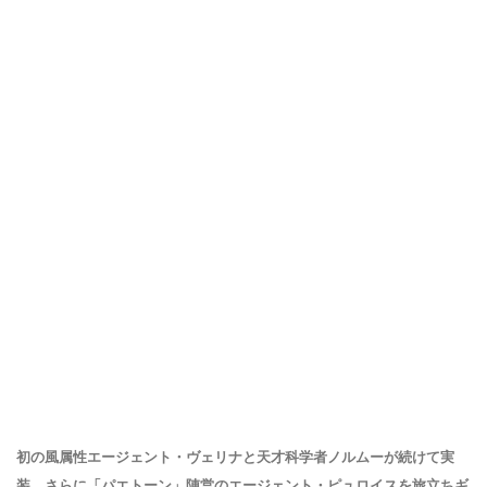
初の風属性エージェント・ヴェリナと天才科学者ノルムーが続けて実
装。さらに「パエトーン」陣営のエージェント・ピュロイスを旅立ちギ