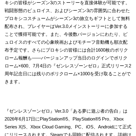
キシの皆様がシーズン3のストーリーを直接体験が可能です。
戦闘形態のピュロイス、およびシーズン3の雰囲気に合わせた
プロキシコスチュームがシーズン3の旅立ちギフトとして無料
配布され、プレイヤーはVer.3.0メインストーリーに参加する
ことで獲得可能です。また、今後数バージョンにわたり、ピ
ュロイスのすべての心象映画およびモチーフ音動機も順次配
布予定です。さらにプロキシの皆様には合計1600枚のポリク
ローム報酬も——バージョンアップ当日のログインでポリク
ローム×600、7月4日の『ゼンレスゾーンゼロ』正式リリース2
周年記念日には残りのポリクローム×1000を受け取ることがで
きます。
『ゼンレスゾーンゼロ』Ver.3.0「ある夢に遊ぶ者の告白」は
2026年6月17日にPlayStation®5、PlayStation®5 Pro、Xbox
Series X|S、Xbox Cloud Gaming、PC、iOS、Androidにて正式
にリリースされます。Steamでも同時に配信されます。詳細は