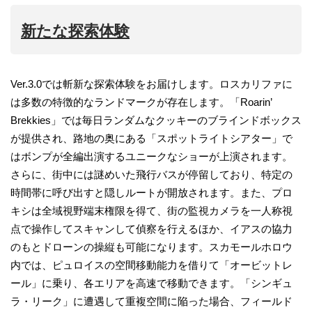
新たな探索体験
Ver.3.0では斬新な探索体験をお届けします。ロスカリファに
は多数の特徴的なランドマークが存在します。「Roarin’
Brekkies」では毎日ランダムなクッキーのブラインドボックス
が提供され、路地の奥にある「スポットライトシアター」で
はボンプが全編出演するユニークなショーが上演されます。
さらに、街中には謎めいた飛行バスが停留しており、特定の
時間帯に呼び出すと隠しルートが開放されます。また、プロ
キシは全域視野端末権限を得て、街の監視カメラを一人称視
点で操作してスキャンして偵察を行えるほか、イアスの協力
のもとドローンの操縦も可能になります。スカモールホロウ
内では、ピュロイスの空間移動能力を借りて「オービットレ
ール」に乗り、各エリアを高速で移動できます。「シンギュ
ラ・リーク」に遭遇して重複空間に陥った場合、フィールド