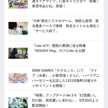
激ダイナマイツ」に新キャラクター「鉄腕！
東雲寺あかね」登場！
”サ終”相次ぐスマホゲーム、倒産も急増 過
去最多ペースで推移 有名タイトルも相次ぐ
「サービス終了」
『Lies of P』開発の裏側に迫る映像
「NOUGH Vlog」のフルVer.を公開
DMM GAMES『テクロノス』にて、「ライ
ア（水着）」が新登場！さらに、ハーフアニ
バーサリーを記念した1日1回無料10連ガチ
ャやイベントを開催！
『鳴潮』アップデートVer.3.6「幻雲纏いし
灯の影、俗世憂いし剣の心」、8月20日より
配信開始！