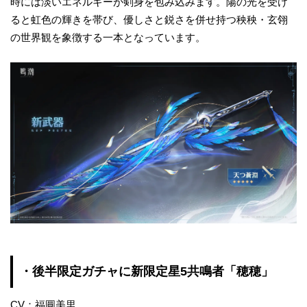
時には淡いエネルギーが剣身を包み込みます。陽の光を受け
ると虹色の輝きを帯び、優しさと鋭さを併せ持つ秧秧・玄翎
の世界観を象徴する一本となっています。
・後半限定ガチャに新限定星5共鳴者「穂穂」
CV：福圓美里