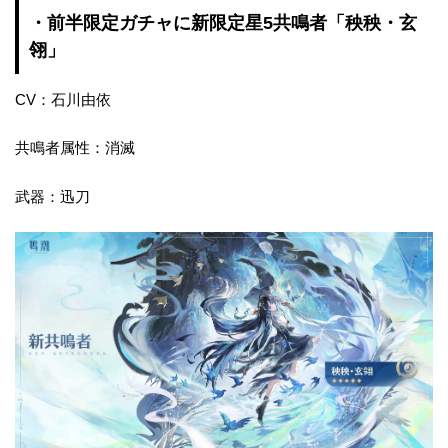
・前半限定ガチャに新限定星5共鳴者「秧秧・玄
翎」
CV：石川由依
共鳴者属性：消滅
武器：迅刀