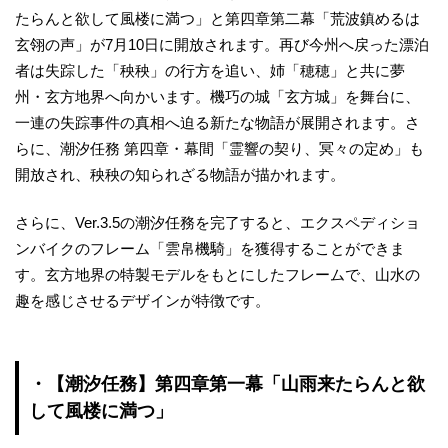
たらんと欲して風楼に満つ」と第四章第二幕「荒波鎮めるは
玄翎の声」が7月10日に開放されます。再び今州へ戻った漂泊
者は失踪した「秧秧」の行方を追い、姉「穂穂」と共に夢
州・玄方地界へ向かいます。機巧の城「玄方城」を舞台に、
一連の失踪事件の真相へ迫る新たな物語が展開されます。さ
らに、潮汐任務 第四章・幕間「霊響の契り、冥々の定め」も
開放され、秧秧の知られざる物語が描かれます。
さらに、Ver.3.5の潮汐任務を完了すると、エクスペディショ
ンバイクのフレーム「雲帛機騎」を獲得することができま
す。玄方地界の特製モデルをもとにしたフレームで、山水の
趣を感じさせるデザインが特徴です。
・【潮汐任務】第四章第一幕「山雨来たらんと欲
して風楼に満つ」