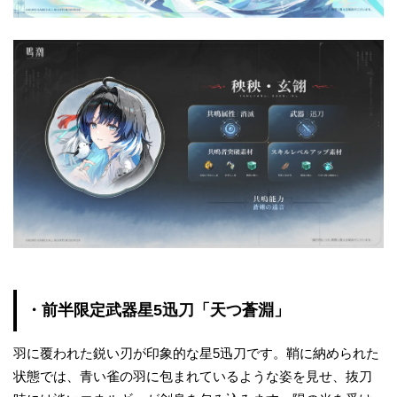
・前半限定武器星5迅刀「天つ蒼淵」
羽に覆われた鋭い刃が印象的な星5迅刀です。鞘に納められた
状態では、青い雀の羽に包まれているような姿を見せ、抜刀