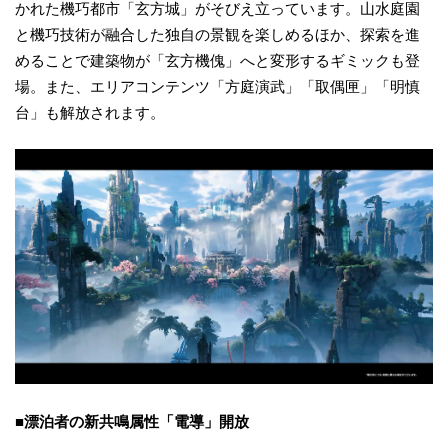
かれた機巧都市「玄方城」がそびえ立っています。山水庭園
と機巧技術が融合した独自の景観を楽しめるほか、探索を進
めることで建築物が「玄方機傀」へと変形するギミックも登
場。また、エリアコンテンツ「方庭演武」「取偶匣」「明慎
台」も解放されます。
■漂泊者の新共鳴属性「電導」開放