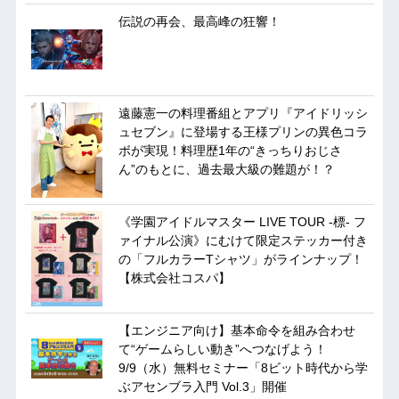
伝説の再会、最高峰の狂響！
遠藤憲一の料理番組とアプリ『アイドリッシ
ュセブン』に登場する王様プリンの異色コラ
ボが実現！料理歴1年の“きっちりおじさ
ん”のもとに、過去最大級の難題が！？
《学園アイドルマスター LIVE TOUR -標- フ
ァイナル公演》にむけて限定ステッカー付き
の「フルカラーTシャツ」がラインナップ！
【株式会社コスパ】
【エンジニア向け】基本命令を組み合わせ
て“ゲームらしい動き”へつなげよう！
9/9（水）無料セミナー「8ビット時代から学
ぶアセンブラ入門 Vol.3」開催