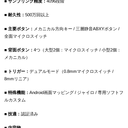
■ サンプリング精度：
4096段階
■ 耐久性：
500万回以上
■ 主要ボタン：
メカニカル方向キー / 三層静音ABXYボタン /
全面マイクロスイッチ
■ 背面ボタン：
4つ（大型2個：マイクロスイッチ / 小型2個：
メカニカル）
■ トリガー：
デュアルモード（0.8mmマイクロスイッチ /
8mmリニア）
■ 特殊機能：
Android画面マッピング / ジャイロ / 専用ソフトフ
ルカスタム
■ 技適：
認証済み
■ 内容物