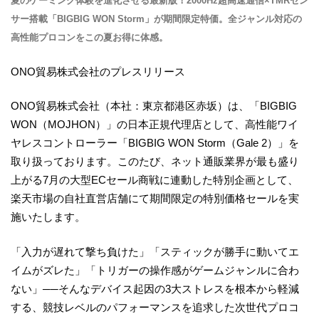
夏のゲーミング体験を進化させる最新版！2000Hz超高速通信×TMRセン
サー搭載「BIGBIG WON Storm」が期間限定特価。全ジャンル対応の
高性能プロコンをこの夏お得に体感。
ONO貿易株式会社のプレスリリース
ONO貿易株式会社（本社：東京都港区赤坂）は、「BIGBIG
WON（MOJHON）」の日本正規代理店として、高性能ワイ
ヤレスコントローラー「BIGBIG WON Storm（Gale 2）」を
取り扱っております。このたび、ネット通販業界が最も盛り
上がる7月の大型ECセール商戦に連動した特別企画として、
楽天市場の自社直営店舗にて期間限定の特別価格セールを実
施いたします。
「入力が遅れて撃ち負けた」「スティックが勝手に動いてエ
イムがズレた」「トリガーの操作感がゲームジャンルに合わ
ない」──そんなデバイス起因の3大ストレスを根本から軽減
する、競技レベルのパフォーマンスを追求した次世代プロコ