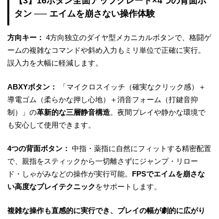
【3】16ボタン全面アップグレード×4つの背面ボ
タン ── エイムを崩さない操作体験
方向キー：
4方向独立のダイヤ型メカニカルボタンで、格闘ゲ
ームの複雑なコマンドや斜め入力もミリ単位で正確に実行。
誤入力を大幅に軽減します。
ABXYボタン：
「マイクロスイッチ（確実なクリック感）＋
導電ゴム（柔らかな押し心地）＋消音フォーム（打鍵音抑
制）」の
革新的な三層静音構造
。夜間プレイや静かな環境で
も安心して使用できます。
4つの背面ボタン：
中指・薬指に自然にフィットする精密配置
で、親指をスティックから一切離さずにジャンプ・リロー
ド・しゃがみなどの操作が実行可能。
FPSでエイムを崩さな
い高度なプレイテクニック
をサポートします。
複雑な操作も直感的に実行でき、プレイの幅が劇的に広がり