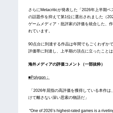
さらにMetacriticが発表した「2026年
の話題作を抑えて第1位に選出されました（2026
ゲームメディア・批評家の評価を統合した、作
れています。
90点台に到達する作品は年間でもごくわずか
評価帯に到達し、上半期の頂点に立ったことは
海外メディアの評価コメント（一部抜粋）
■Polygon：
「2026年屈指の高評価を獲得している本作
けて離さない深い思索の物語だ」
“One of 2026’s highest-rated games is a riveting