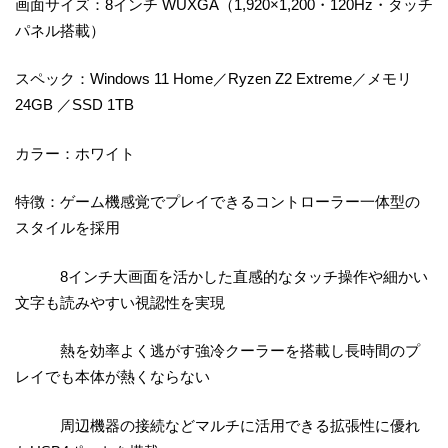
画面サイズ：8インチ WUXGA（1,920×1,200・120Hz・タッチ
パネル搭載）
スペック：Windows 11 Home／Ryzen Z2 Extreme／メモリ
24GB ／SSD 1TB
カラー：ホワイト
特徴：ゲーム機感覚でプレイできるコントローラー一体型の
スタイルを採用
8インチ大画面を活かした直感的なタッチ操作や細かい
文字も読みやすい視認性を実現
熱を効率よく逃がす強冷クーラーを搭載し長時間のプ
レイでも本体が熱くならない
周辺機器の接続などマルチに活用できる拡張性に優れ