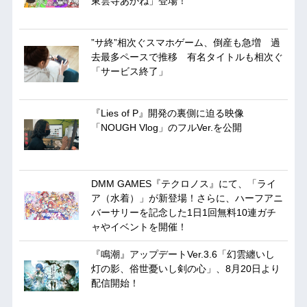
東雲寺あかね」登場！
”サ終”相次ぐスマホゲーム、倒産も急増 過
去最多ペースで推移 有名タイトルも相次ぐ
「サービス終了」
『Lies of P』開発の裏側に迫る映像
「NOUGH Vlog」のフルVer.を公開
DMM GAMES『テクロノス』にて、「ライ
ア（水着）」が新登場！さらに、ハーフアニ
バーサリーを記念した1日1回無料10連ガチ
ャやイベントを開催！
『鳴潮』アップデートVer.3.6「幻雲纏いし
灯の影、俗世憂いし剣の心」、8月20日より
配信開始！