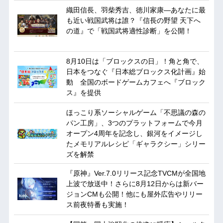
織田信長、羽柴秀吉、徳川家康―あなたに最
も近い戦国武将は誰？『信長の野望 天下へ
の道』で「戦国武将適性診断」を公開！
8月10日は「ブロックスの日」！角と角で、
日本をつなぐ『日本総ブロックス化計画』始
動 全国のボードゲームカフェへ『ブロック
ス』を提供
ほっこり系ソーシャルゲーム「不思議の森の
パン工房」、3つのプラットフォームで今月
オープン4周年を記念し、銀河をイメージし
たメモリアルレシピ「ギャラクシー」シリー
ズを解禁
『原神』Ver.7.0リリース記念TVCMが全国地
上波で放送中！さらに8月12日からは新バー
ジョンCMも公開！他にも屋外広告やリリー
ス前夜特番も実施！