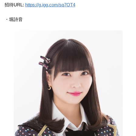
招待URL:
https://g.igg.com/sq7OT4
・堀詩音