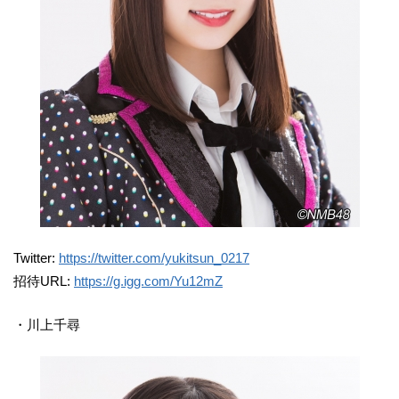
Twitter:
https://twitter.com/yukitsun_0217
招待URL:
https://g.igg.com/Yu12mZ
・川上千尋