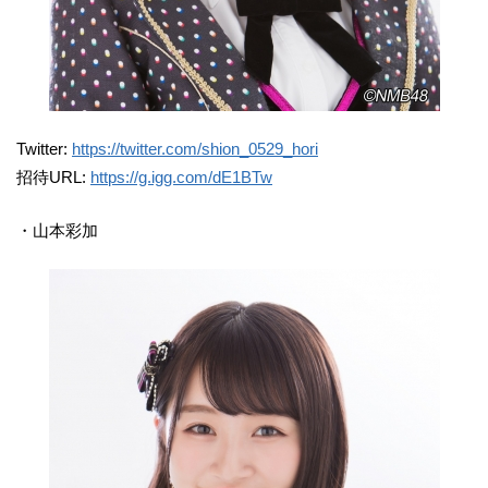
Twitter:
https://twitter.com/shion_0529_hori
招待URL:
https://g.igg.com/dE1BTw
・山本彩加