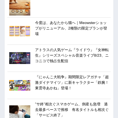
今度は、あなたから猫へ｜Meowsterショッ
プがリニューアル、2種類の限定プランが登
場
アトラスの人気ゲーム『ライドウ』『女神転
生』シリーズスペシャル音楽ライブ8/23、ニ
コニコで独占生配信
『にゃんこ大戦争』期間限定レアガチャ「超
激ダイナマイツ」に新キャラクター「鉄腕！
東雲寺あかね」登場！
”サ終”相次ぐスマホゲーム、倒産も急増 過
去最多ペースで推移 有名タイトルも相次ぐ
「サービス終了」