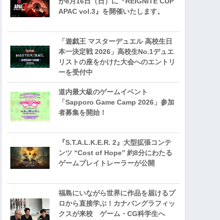
が8月16日（日）に『REIGNITE CUP
APAC vol.3』を開催いたします。
「遊戯王 マスターデュエル 高校生日
本一決定戦 2026」高校生No.1デュエ
リストの座をかけた大会へのエントリ
ーを受付中
道内最大級のゲームイベント
「Sapporo Game Camp 2026」参加
者募集を開始！
『S.T.A.L.K.E.R. 2』大型拡張コンテ
ンツ “Cost of Hope” 約8分にわたる
ゲームプレイトレーラーが公開
福島にいながら世界に作品を届けるプ
ロから直接学ぶ！カナバングラフィッ
クスが来校 ゲーム・CG科学生へ