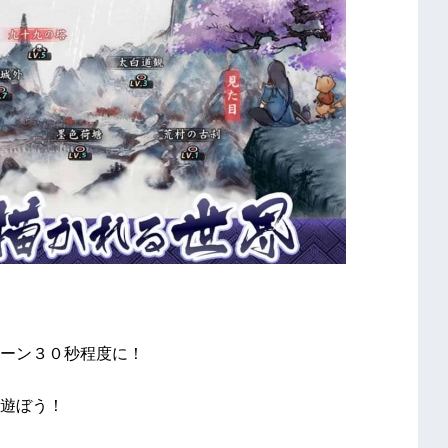
ーン３０秒程度に！
遊ぼう！