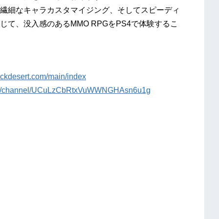
繊細なキャラカスタマイジング、そしてスピーディ
て、没入感のあるMMO RPGをPS4で体験するこ
ackdesert.com/main/index
com/channel/UCuLzCbRtxVuWWNGHAsn6u1g