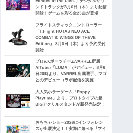
Echoes of the Lost-」デジタルサウ
ンドトラックが8月6日（木）より配信
開始！ゲームを彩る全23曲が登場
フライトスティックコントローラー
「T.Flight HOTAS NEO ACE
COMBAT 8: WINGS OF THEVE
Edition」 8月6日（木）より予約受付
開始
プロeスポーツチームVARREL所属
AITuber「LUMA」がデビュー。8月6
日20時より、VARREL所属選手、マゴ
とのデビューコラボ配信を実施
大人気ホラーゲーム「Poppy
Playtime」より、プロトタイプの超
BIGアクリルスタンドが新発売決定！
おもちゃショー2026にインフォレン
ズが出展決定！！実際に遊べる『マイ