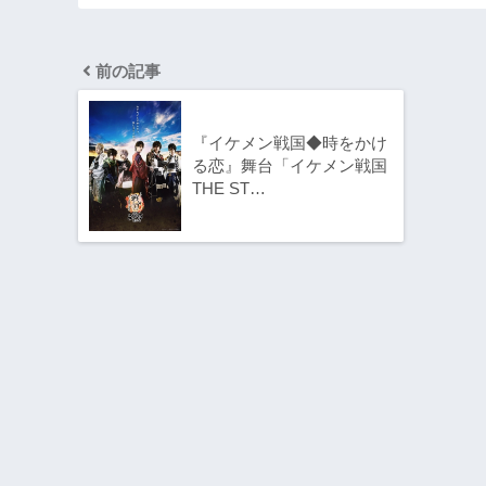
前の記事
『イケメン戦国◆時をかけ
る恋』舞台「イケメン戦国
THE ST…