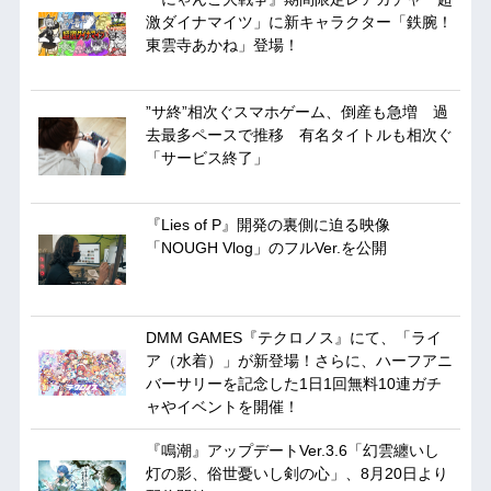
激ダイナマイツ」に新キャラクター「鉄腕！
東雲寺あかね」登場！
”サ終”相次ぐスマホゲーム、倒産も急増 過
去最多ペースで推移 有名タイトルも相次ぐ
「サービス終了」
『Lies of P』開発の裏側に迫る映像
「NOUGH Vlog」のフルVer.を公開
DMM GAMES『テクロノス』にて、「ライ
ア（水着）」が新登場！さらに、ハーフアニ
バーサリーを記念した1日1回無料10連ガチ
ャやイベントを開催！
『鳴潮』アップデートVer.3.6「幻雲纏いし
灯の影、俗世憂いし剣の心」、8月20日より