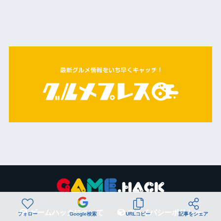
ゲームハックについて
プライバシーポリシー
フォロー
Google検索
URLコピー
記事をシェア