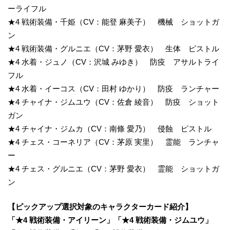
ーライフル
★4 戦術装備・千姫（CV：能登 麻美子） 機械 ショットガ
ン
★4 戦術装備・グルニエ（CV：茅野 愛衣） 生体 ピストル
★4 水着・ジュノ（CV：沢城 みゆき） 防疫 アサルトライ
フル
★4 水着・イーコス（CV：田村 ゆかり） 防疫 ランチャー
★4 チャイナ・ジムユウ（CV：佐倉 綾音） 防疫 ショット
ガン
★4 チャイナ・ジムカ（CV：南條 愛乃） 侵蝕 ピストル
★4 チェス・コーネリア（CV：茅原 実里） 霊能 ランチャ
ー
★4 チェス・グルニエ（CV：茅野 愛衣） 霊能 ショットガ
ン
【ピックアップ選択対象のキャラクターカード紹介】
「★4 戦術装備・アイリーン」「★4 戦術装備・ジムユウ」