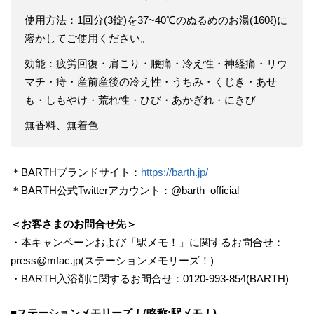
使用方法：1回分(3錠)を37~40℃のぬるめのお湯(160ℓ)に
溶かしてご使用ください。
効能：疲労回復・肩こり・腰痛・冷え性・神経痛・リウ
マチ・痔・産前産後の冷え性・うちみ・くじき・あせ
も・しもやけ・荒れ性・ひび・あかぎれ・にきび
無香料、無着色
＊BARTHブランドサイト：
https://barth.jp/
＊BARTH公式Twitterアカウント：@barth_official
＜お客さまのお問合せ先＞
・本キャンペーンおよび「駅メモ！」に関するお問合せ：
press@mfac.jp(ステーションメモリーズ！)
・BARTH入浴剤に関するお問合せ：0120-993-854(BARTH)
■ステーションメモリーズ！(略称:駅メモ！)