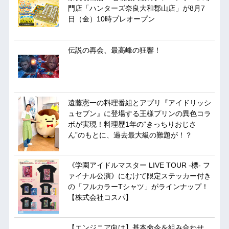
門店「ハンターズ奈良大和郡山店」が8月7
日（金）10時プレオープン
伝説の再会、最高峰の狂響！
遠藤憲一の料理番組とアプリ『アイドリッシ
ュセブン』に登場する王様プリンの異色コラ
ボが実現！料理歴1年の“きっちりおじさ
ん”のもとに、過去最大級の難題が！？
《学園アイドルマスター LIVE TOUR -標- フ
ァイナル公演》にむけて限定ステッカー付き
の「フルカラーTシャツ」がラインナップ！
【株式会社コスパ】
【エンジニア向け】基本命令を組み合わせ