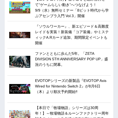
て“ゲームらしい動き”へつなげよう！
9/9（水）無料セミナー「8ビット時代から学
ぶアセンブラ入門 Vol.3」開催
『ソウルワーカー』、新エピソード＆高難度
レイドを実装！新装備「コア装備」やミステ
ィックA.Rカード追加、期間限定イベントも
開催
ファンとともに歩んだ5年。「ZETA
DIVISION 5TH ANNIVERSARY POP UP」盛
況のうちに閉幕。
EVOTOPシリーズの新製品『EVOTOP Axis
Wired for Nintendo Switch 2』が8月6日
（木）より順次予約開始‼
【本日で「牧場物語」シリーズは30周
年！】～牧場物語＆ルーンファクトリー周年