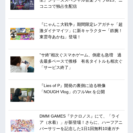
生』シリーズスペシャル音楽ライブ8/23、ニ
コニコで独占生配信
『にゃんこ大戦争』期間限定レアガチャ「超
激ダイナマイツ」に新キャラクター「鉄腕！
東雲寺あかね」登場！
”サ終”相次ぐスマホゲーム、倒産も急増 過
去最多ペースで推移 有名タイトルも相次ぐ
「サービス終了」
『Lies of P』開発の裏側に迫る映像
「NOUGH Vlog」のフルVer.を公開
DMM GAMES『テクロノス』にて、「ライ
ア（水着）」が新登場！さらに、ハーフアニ
バーサリーを記念した1日1回無料10連ガチ