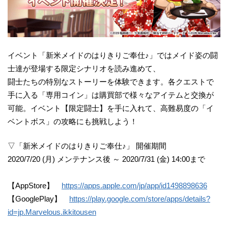
イベント「新米メイドのはりきりご奉仕♪」ではメイド姿の闘
士達が登場する限定シナリオを読み進めて、
闘士たちの特別なストーリーを体験できます。各クエストで
手に入る「専用コイン」は購買部で様々なアイテムと交換が
可能。イベント【限定闘士】を手に入れて、高難易度の「イ
ベントボス」の攻略にも挑戦しよう！
▽「新米メイドのはりきりご奉仕♪」 開催期間
2020/7/20 (月) メンテナンス後 ～ 2020/7/31 (金) 14:00まで
【AppStore】
https://apps.apple.com/jp/app/id1498898636
【GooglePlay】
https://play.google.com/store/apps/details?
id=jp.Marvelous.ikkitousen