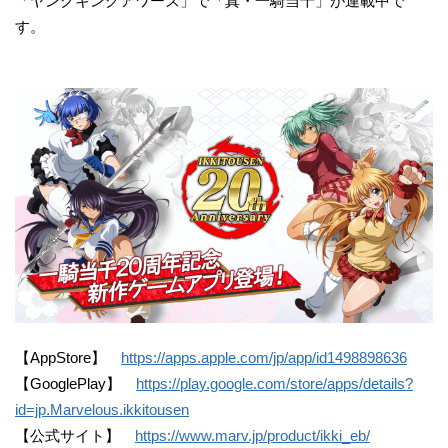
「ヤングキングアワーズ」で「真・一騎当千」が連載中で
す。
【AppStore】
https://apps.apple.com/jp/app/id1498898636
【GooglePlay】
https://play.google.com/store/apps/details?
id=jp.Marvelous.ikkitousen
【公式サイト】
https://www.marv.jp/product/ikki_eb/