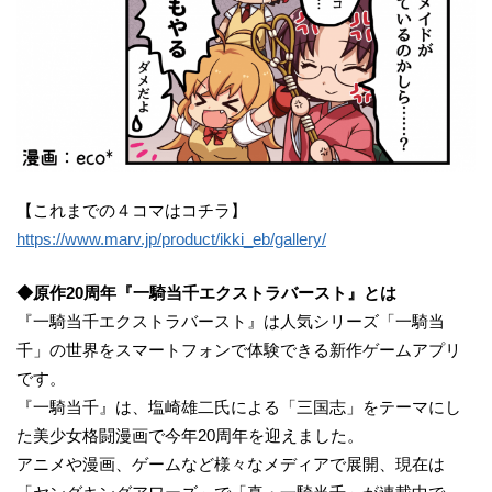
【これまでの４コマはコチラ】
https://www.marv.jp/product/ikki_eb/gallery/
◆原作20周年『一騎当千エクストラバースト』とは
『一騎当千エクストラバースト』は人気シリーズ「一騎当
千」の世界をスマートフォンで体験できる新作ゲームアプリ
です。
『一騎当千』は、塩崎雄二氏による「三国志」をテーマにし
た美少女格闘漫画で今年20周年を迎えました。
アニメや漫画、ゲームなど様々なメディアで展開、現在は