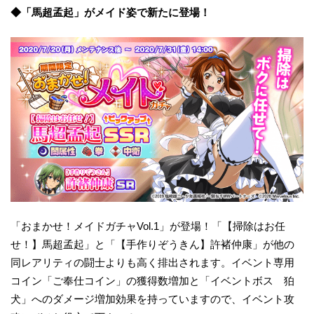
◆「馬超孟起」がメイド姿で新たに登場！
「おまかせ！メイドガチャVol.1」が登場！「【掃除はお任
せ！】馬超孟起」と「【手作りぞうきん】許褚仲康」が他の
同レアリティの闘士よりも高く排出されます。イベント専用
コイン「ご奉仕コイン」の獲得数増加と「イベントボス 狛
犬」へのダメージ増加効果を持っていますので、イベント攻