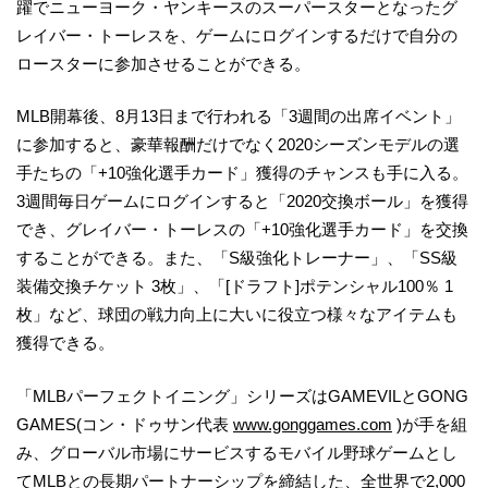
躍でニューヨーク・ヤンキースのスーパースターとなったグ
レイバー・トーレスを、ゲームにログインするだけで自分の
ロースターに参加させることができる。
MLB開幕後、8月13日まで行われる「3週間の出席イベント」
に参加すると、豪華報酬だけでなく2020シーズンモデルの選
手たちの「+10強化選手カード」獲得のチャンスも手に入る。
3週間毎日ゲームにログインすると「2020交換ボール」を獲得
でき、グレイバー・トーレスの「+10強化選手カード」を交換
することができる。また、「S級強化トレーナー」、「SS級
装備交換チケット 3枚」、「[ドラフト]ポテンシャル100％ 1
枚」など、球団の戦力向上に大いに役立つ様々なアイテムも
獲得できる。
「MLBパーフェクトイニング」シリーズはGAMEVILとGONG
GAMES(コン・ドゥサン代表
www.gonggames.com
)が手を組
み、グローバル市場にサービスするモバイル野球ゲームとし
てMLBとの長期パートナーシップを締結した、全世界で2,000