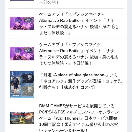
一部公開！
ゲームアプリ『ヒプノシスマイク -
Alternative Rap Battle-』イベント「ササ
ラ・ヌルデの震えるハナシ 後編～身の毛も
よだつ体験談～」
ゲームアプリ『ヒプノシスマイク -
Alternative Rap Battle-』イベント「ササ
ラ・ヌルデの震えるハナシ 後編～身の毛も
よだつ体験談～」本日開催！
『月姫 -A piece of blue glass moon-』より
「ネコアルク」新作グッズが登場！コミケ先
行販売も！【株式会社コスパ】
DMM GAMESがサービスを展開している
PC/PS4＆PS5マルチコンバットオンライン
ゲーム『War Thunder』日本サービス開始
10周年記念！限定アイテム盛り沢山のお祝
いキャンペーン＆セール！