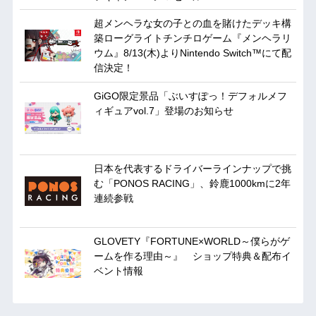
超メンヘラな女の子との血を賭けたデッキ構
築ローグライトチンチロゲーム『メンヘラリ
ウム』8/13(木)よりNintendo Switch™にて配
信決定！
GiGO限定景品「ぶいすぽっ！デフォルメフ
ィギュアvol.7」登場のお知らせ
日本を代表するドライバーラインナップで挑
む「PONOS RACING」、鈴鹿1000kmに2年
連続参戦
GLOVETY『FORTUNE×WORLD～僕らがゲ
ームを作る理由～』 ショップ特典＆配布イ
ベント情報