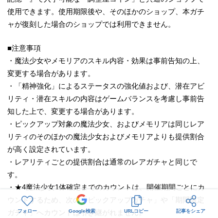
使用できます。使用期限後や、そのほかのショップ、本ガチ
ャが復刻した場合のショップでは利用できません。
■注意事項
・魔法少女やメモリアのスキル内容・効果は事前告知の上、
変更する場合があります。
・「精神強化」によるステータスの強化値および、潜在アビ
リティ・潜在スキルの内容はゲームバランスを考慮し事前告
知した上で、変更する場合があります。
・ピックアップ対象の魔法少女、およびメモリアは同じレア
リティのそのほかの魔法少女およびメモリアよりも提供割合
が高く設定されています。
・レアリティごとの提供割合は通常のレアガチャと同じで
す。
・★4魔法少女1体確定までのカウントは、開催期間ごとにカ
ウントするため、次の「ピックアップガチャ」や「期間限定
ガチャ」へカウントは引き継がれません。
フォロー
Google検索
URLコピー
記事をシェア