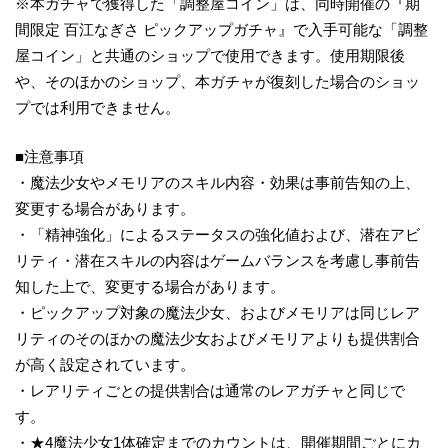
※本ガチャで獲得した「調整屋コイン」は、同時開催の『期
間限定 百江なぎさ ピックアップガチャ』で入手可能な「調整
屋コイン」と共通のショップで使用できます。使用期限後
や、そのほかのショップ、本ガチャが復刻した場合のショッ
プでは利用できません。
■注意事項
・魔法少女やメモリアのスキル内容・効果は事前告知の上、
変更する場合があります。
・「精神強化」によるステータスの強化値および、潜在アビ
リティ・潜在スキルの内容はゲームバランスを考慮し事前告
知した上で、変更する場合があります。
・ピックアップ対象の魔法少女、およびメモリアは同じレア
リティのそのほかの魔法少女およびメモリアよりも提供割合
が高く設定されています。
・レアリティごとの提供割合は通常のレアガチャと同じで
す。
・★4魔法少女1体確定までのカウントは、開催期間ごとにカ