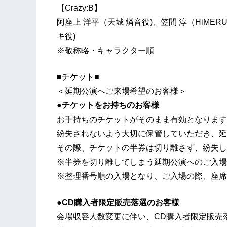
【Crazy:B】
阿座上 洋平（天城 燐音役)、笠間 淳（HiMER
キ役)
※敬称略・キャラクター順
■チケット■
＜延期公演へご来場希望のお客様＞
●チケットをお持ちのお客様
お手持ちのチケットがそのまま有効となります
紛失されないよう大切に保管していただき、延
その際、チケットの半券は切り離さず、紛失し
※半券を切り離してしまう延期公演へのご入場
※整理番号順の入場となり、ご入場の際、座席
●CD購入者限定販売落選のお客様
会場収容人数変更に伴い、CD購入者限定販売