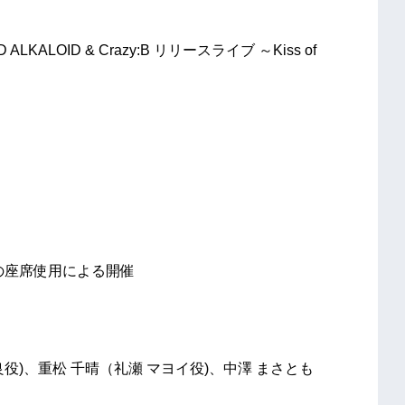
OID & Crazy:B リリースライブ ～Kiss of
%設定の座席使用による開催
良役)、重松 千晴（礼瀬 マヨイ役)、中澤 まさとも