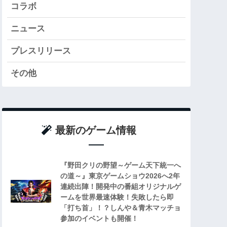
コラボ
ニュース
プレスリリース
その他
最新のゲーム情報
『野田クリの野望～ゲーム天下統一へ
の道～』東京ゲームショウ2026へ2年
連続出陣！開発中の番組オリジナルゲ
ームを世界最速体験！失敗したら即
「打ち首」！？しんや＆青木マッチョ
参加のイベントも開催！