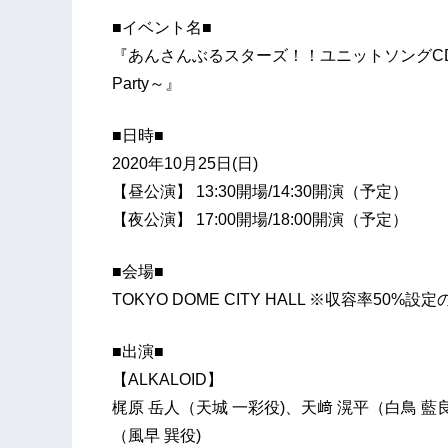
■イベント名■
『あんさんぶるスターズ！！ユニットソングCD ALKAL
Party～』
■日時■
2020年10月25日(日)
【昼公演】 13:30開場/14:30開演（予定）
【夜公演】 17:00開場/18:00開演（予定）
■会場■
TOKYO DOME CITY HALL ※収容率50
■出演■
【ALKALOID】
梶原 岳人（天城 一彩役)、天﨑 滉平（白鳥 藍
（風早 巽役)