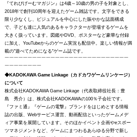
『てれびげーむマガジン』は4歳～10歳の男の子を対象とし、
2018年で創刊10周年を迎えたゲーム雑誌です。文字をできる
限り少なくし、ビジュアルを中心にした賑やかな誌面構成
で、子ども達に人気のあるキャラクターが登場するゲームを
大きく扱っています。図鑑やDVD、ポスターなど豪華な付録
に加え、YouTubeからのゲーム実況も配信中。楽しい情報が満
載の”遊べてためになる”ゲーム誌です。
￣￣￣￣￣￣￣￣￣￣￣￣￣￣￣￣￣￣￣￣￣￣￣￣￣￣￣
￣￣￣￣￣￣￣￣
◆KADOKAWA Game Linkage（カドカワゲームリンケージ）
について
株式会社KADOKAWA Game Linkage（代表取締役社長：豊
島 秀介）は、株式会社KADOKAWAの100％子会社です。
『ファミ通』『ゲームの電撃』ブランドをはじめとする情報
誌の出版、Webサービス運営、動画配信といったゲームメデ
ィア事業を展開しています。そのほかイベント企画やeスポー
ツマネジメントなど、ゲームにまつわるあらゆる分野で新し