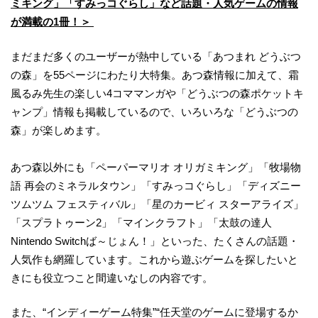
ミキング」「すみっコぐらし」など話題・人気ゲームの情報
が満載の1冊！＞
まだまだ多くのユーザーが熱中している「あつまれ どうぶつ
の森」を55ページにわたり大特集。あつ森情報に加えて、霜
風るみ先生の楽しい4コママンガや「どうぶつの森ポケットキ
ャンプ」情報も掲載しているので、いろいろな「どうぶつの
森」が楽しめます。
あつ森以外にも「ペーパーマリオ オリガミキング」「牧場物
語 再会のミネラルタウン」「すみっコぐらし」「ディズニー
ツムツム フェスティバル」「星のカービィ スターアライズ」
「スプラトゥーン2」「マインクラフト」「太鼓の達人
Nintendo Switchば～じょん！」といった、たくさんの話題・
人気作も網羅しています。これから遊ぶゲームを探したいと
きにも役立つこと間違いなしの内容です。
また、“インディーゲーム特集”“任天堂のゲームに登場するか