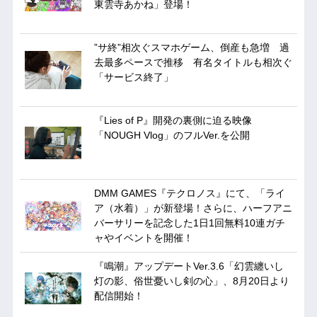
東雲寺あかね」登場！
”サ終”相次ぐスマホゲーム、倒産も急増 過
去最多ペースで推移 有名タイトルも相次ぐ
「サービス終了」
『Lies of P』開発の裏側に迫る映像
「NOUGH Vlog」のフルVer.を公開
DMM GAMES『テクロノス』にて、「ライ
ア（水着）」が新登場！さらに、ハーフアニ
バーサリーを記念した1日1回無料10連ガチ
ャやイベントを開催！
『鳴潮』アップデートVer.3.6「幻雲纏いし
灯の影、俗世憂いし剣の心」、8月20日より
配信開始！