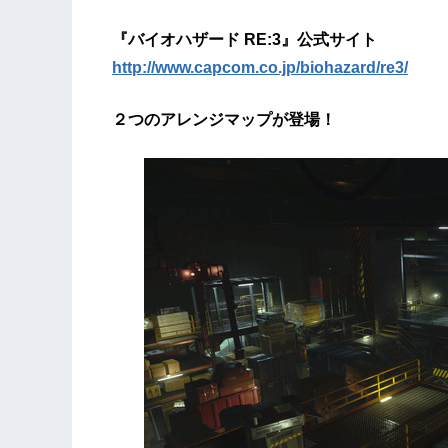
『バイオハザード RE:3』公式サイト
http://www.capcom.co.jp/biohazard/re3/
２つのアレンジマップが登場！