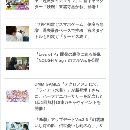
ャ「超激ダイナマイツ」に新キャラク
ター「鉄腕！東雲寺あかね」登場！
”サ終”相次ぐスマホゲーム、倒産も急
増 過去最多ペースで推移 有名タイ
トルも相次ぐ「サービス終了」
『Lies of P』開発の裏側に迫る映像
「NOUGH Vlog」のフルVer.を公開
DMM GAMES『テクロノス』にて、
「ライア（水着）」が新登場！さら
に、ハーフアニバーサリーを記念した
1日1回無料10連ガチャやイベントを
開催！
『鳴潮』アップデートVer.3.6「幻雲纏
いし灯の影、俗世憂いし剣の心」、8