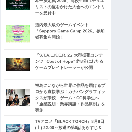
本一決定戦 2026」高校生No.1デュエ
リストの座をかけた大会へのエントリ
ーを受付中
道内最大級のゲームイベント
「Sapporo Game Camp 2026」参加
者募集を開始！
『S.T.A.L.K.E.R. 2』大型拡張コンテ
ンツ “Cost of Hope” 約8分にわたる
ゲームプレイトレーラーが公開
福島にいながら世界に作品を届けるプ
ロから直接学ぶ！カナバングラフィッ
クスが来校 ゲーム・CG科学生へ
「企業説明・業界講話・作品添削」を
実施
TVアニメ『BLACK TORCH』8月8日
(土) 22:00～放送の第6話あらすじ＆