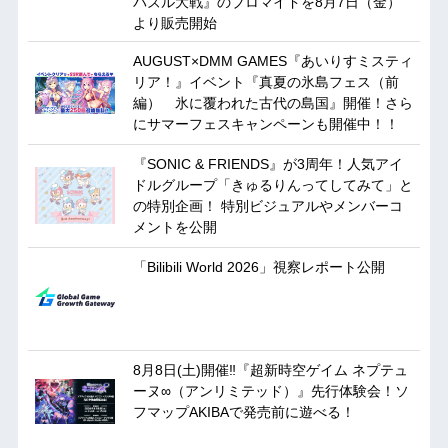
パズル大戦』のブロマイドを8月7日（金）
より販売開始
AUGUST×DMM GAMES『あいりすミスティ
リア！』イベント『真夏の氷島フェス（前
編） 氷に覆われた古代の島国』開催！さら
にサマーフェスキャンペーンも開催中！！
『SONIC & FRIENDS』が3周年！人気アイ
ドルグループ「きゅるりんってしてみて」と
の特別企画！ 特別ビジュアルやメンバーコ
メントを公開
「Bilibili World 2026」視察レポート公開
8月8日(土)開催‼『超新時空ゲイム ネプテュ
ーヌ∞（アンリミテッド）』先行体験会！ソ
フマップAKIBAで発売前に遊べる！