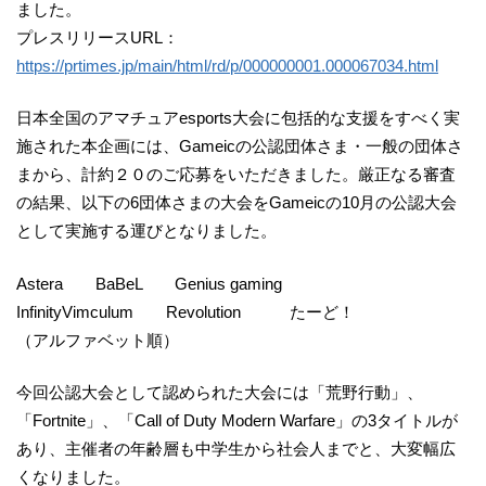
ました。
プレスリリースURL：
https://prtimes.jp/main/html/rd/p/000000001.000067034.html
日本全国のアマチュアesports大会に包括的な支援をすべく実
施された本企画には、Gameicの公認団体さま・一般の団体さ
まから、計約２０のご応募をいただきました。厳正なる審査
の結果、以下の6団体さまの大会をGameicの10月の公認大会
として実施する運びとなりました。
Astera BaBeL Genius gaming
InfinityVimculum Revolution たーど！
（アルファベット順）
今回公認大会として認められた大会には「荒野行動」、
「Fortnite」、「Call of Duty Modern Warfare」の3タイトルが
あり、主催者の年齢層も中学生から社会人までと、大変幅広
くなりました。