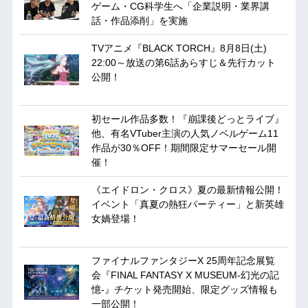
ゲーム・CG科学生へ「企業説明・業界講
話・作品添削」を実施
TVアニメ『BLACK TORCH』8月8日(土)
22:00～放送の第6話あらすじ＆先行カット
公開！
初セール作品多数！『崩課後どっとライブ』
他、有名VTuber主演の人気ノベルゲーム11
作品が30％OFF！期間限定サマーセール開
催！
《エイドロン・クロス》夏の最新情報公開！
イベント「真夏の熱狂パーティー」と新英雄
女媧登場！
ファイナルファンタジーX 25周年記念展覧
会『FINAL FANTASY X MUSEUM-幻光の記
憶-』チケット発売開始、限定グッズ情報も
一部公開！