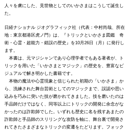
人々を虜にした、見世物としてのいかさまはこうして誕生し
た。
日経ナショナル ジオグラフィック社（代表：中村尚哉、所在
地：東京都港区虎ノ門）は、『トリックといかさま図鑑 奇
術・心霊・超能力・錯誤の歴史』を10月26日（月）に発行し
ます。
本書は、元マジシャンであり心理学者でもある著者が、ト
リックを用いた「いかさまとマジック」の歴史を、豊富なビ
ジュアルで解き明かした書籍です。
本物の魔法や心霊現象と信じられた初期の「いかさま」か
ら、洗練された舞台芸術としてのマジックまで、誤認や思い
込みを巧みに突いた技が磨かれてきました。技を磨いたのは
手品師だけではなく、同等以上にトリックの開発に余念がな
かったのは詐欺師でした。いずれも歴史に名を残すあまたの
詐欺師と手品師のスリリングな攻防を軸に、舞台裏で開発さ
れてきたさまざまなトリックの変遷をたどります。フォック