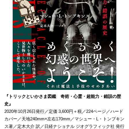
『トリックといかさま図鑑 奇術・心霊・超能力・錯誤の歴
史』
2020年10月26日発行／定価 3,600円＋税／224ページ／ハード
カバー／天地240mm×左右170mm／マシュー・L・トンプキン
ス著／定木大介 訳／日経ナショナル ジオグラフィック社 発行