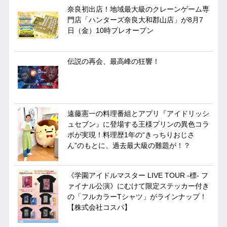
奈良初出店！地域最大級のクレーンゲーム専
門店「ハンターズ奈良大和郡山店」が8月7
日（金）10時プレオープン
伝説の再会、最高峰の狂響！
遠藤憲一の料理番組とアプリ『アイドリッシ
ュセブン』に登場する王様プリンの異色コラ
ボが実現！料理歴1年の“きっちりおじさ
ん”のもとに、過去最大級の難題が！？
《学園アイドルマスター LIVE TOUR -標- フ
ァイナル公演》にむけて限定ステッカー付き
の「フルカラーTシャツ」がラインナップ！
【株式会社コスパ】