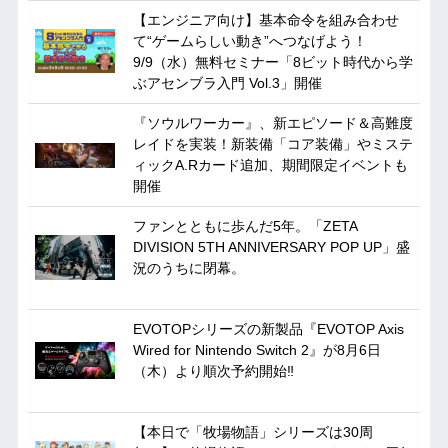
【エンジニア向け】基本命令を組み合わせ
て“ゲームらしい動き”へつなげよう！
9/9（水）無料セミナー「8ビット時代から学
ぶアセンブラ入門 Vol.3」開催
『ソウルワーカー』、新エピソード＆高難度
レイドを実装！新装備「コア装備」やミステ
ィックA.Rカード追加、期間限定イベントも
開催
ファンとともに歩んだ5年。「ZETA
DIVISION 5TH ANNIVERSARY POP UP」盛
況のうちに閉幕。
EVOTOPシリーズの新製品『EVOTOP Axis
Wired for Nintendo Switch 2』が8月6日
（木）より順次予約開始‼
【本日で「牧場物語」シリーズは30周