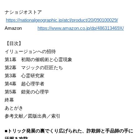
ナショジオストア
https://nationalgeographic.jp/atcl/product/20/090100029/
Amazon
https://www.amazon.co.jp/dp/486313469X/
【目次】
イリュージョンへの招待
第1幕 初期の催眠術と心霊現象
第2幕 マジックの巨匠たち
第3幕 心霊研究家
第4幕 超心理学者
第5幕 錯覚の心理学
終幕
あとがき
参考文献／図版出典／索引
■トリック発展の裏でくり広げられた、詐欺師と手品師の手に
汗握る攻防。