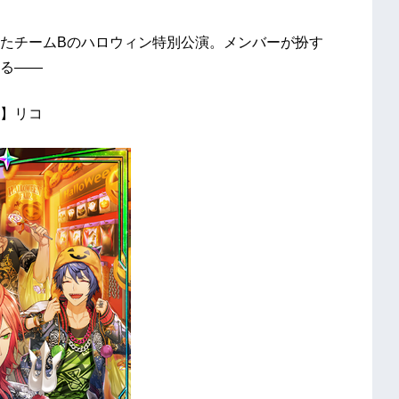
たチームBのハロウィン特別公演。メンバーが扮す
る――
】リコ