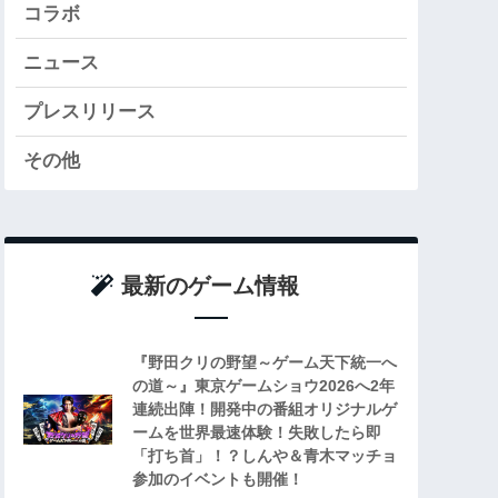
コラボ
ニュース
プレスリリース
その他
最新のゲーム情報
『野田クリの野望～ゲーム天下統一へ
の道～』東京ゲームショウ2026へ2年
連続出陣！開発中の番組オリジナルゲ
ームを世界最速体験！失敗したら即
「打ち首」！？しんや＆青木マッチョ
参加のイベントも開催！