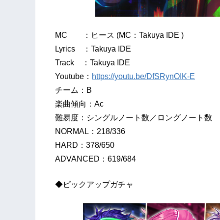
MC ：ヒース (MC：Takuya IDE )
Lyrics ：Takuya IDE
Track ：Takuya IDE
Youtube：
https://youtu.be/DfSRynOIK-E
チーム：B
楽曲傾向：Ac
難易度：シングルノート数／ロングノート数
NORMAL：218/336
HARD：378/650
ADVANCED：619/684
◆ピックアップガチャ