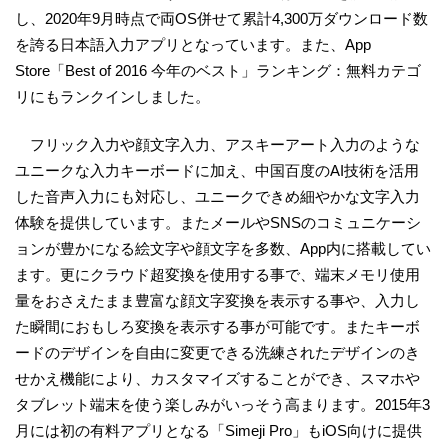
し、2020年9月時点で両OS併せて累計4,300万ダウンロード数
を誇る日本語入力アプリとなっています。また、App
Store「Best of 2016 今年のベスト」ランキング：無料カテゴ
リにもランクインしました。
フリック入力や顔文字入力、アスキーアート入力のような
ユニークな入力キーボードに加え、中国百度のAI技術を活用
した音声入力にも対応し、ユニークできめ細やかな文字入力
体験を提供しています。またメールやSNSのコミュニケーシ
ョンが豊かになる絵文字や顔文字を多数、App内に搭載してい
ます。更にクラウド超変換を使用する事で、端末メモリ使用
量をおさえたまま豊富な顔文字変換を表示する事や、入力し
た瞬間におもしろ変換を表示する事が可能です。またキーボ
ードのデザインを自由に変更できる洗練されたデザインのき
せかえ機能により、カスタマイズすることができ、スマホや
タブレット端末を使う楽しみがいっそう高まります。2015年3
月には初の有料アプリとなる「Simeji Pro」もiOS向けに提供