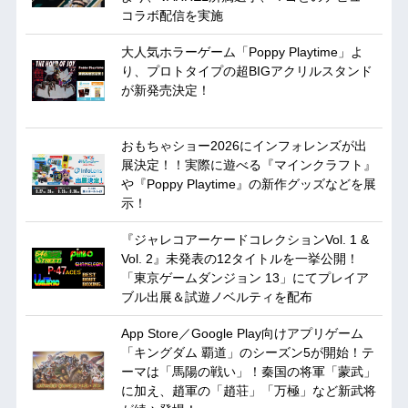
コラボ配信を実施
大人気ホラーゲーム「Poppy Playtime」よ
り、プロトタイプの超BIGアクリルスタンド
が新発売決定！
おもちゃショー2026にインフォレンズが出
展決定！！実際に遊べる『マインクラフト』
や『Poppy Playtime』の新作グッズなどを展
示！
『ジャレコアーケードコレクションVol. 1 &
Vol. 2』未発表の12タイトルを一挙公開！
「東京ゲームダンジョン 13」にてプレイア
ブル出展＆試遊ノベルティを配布
App Store／Google Play向けアプリゲーム
「キングダム 覇道」のシーズン5が開始！テ
ーマは「馬陽の戦い」！秦国の将軍「蒙武」
に加え、趙軍の「趙荘」「万極」など新武将