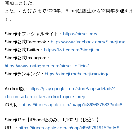
開始しました。
また、おかげさまで2020年、Simejiは誕生から12周年を迎えま
す。
Simejiオフィシャルサイト：
https://simeji.me/
Simeji公式Facebook：
https://www.facebook.com/Simeji.me
Simeji公式Twitter：
https://twitter.com/Simeji_pr
Simeji公式Instagram：
https://www.instagram.com/simeji_official/
Simejiランキング：
https://simeji.me/simeji-ranking/
Android版：
https://play.google.com/store/apps/details?
id=com.adamrocker.android.input.simeji
iOS版：
https://itunes.apple.com/jp/app/id899997582?mt=8
Simeji Pro【iPhone版のみ、1,100円（税込）】
URL：
https://itunes.apple.com/jp/app/id959791915?mt=8