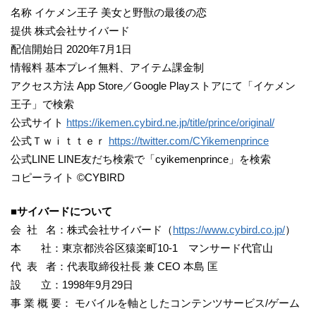
名称 イケメン王子 美女と野獣の最後の恋
提供 株式会社サイバード
配信開始日 2020年7月1日
情報料 基本プレイ無料、アイテム課金制
アクセス方法 App Store／Google Playストアにて「イケメン
王子」で検索
公式サイト
https://ikemen.cybird.ne.jp/title/prince/original/
公式Ｔｗｉｔｔｅｒ
https://twitter.com/CYikemenprince
公式LINE LINE友だち検索で「cyikemenprince」を検索
コピーライト ©CYBIRD
■サイバードについて
会 社 名：株式会社サイバード（
https://www.cybird.co.jp/
）
本 社：東京都渋谷区猿楽町10-1 マンサード代官山
代 表 者：代表取締役社長 兼 CEO 本島 匡
設 立：1998年9月29日
事 業 概 要： モバイルを軸としたコンテンツサービス/ゲーム