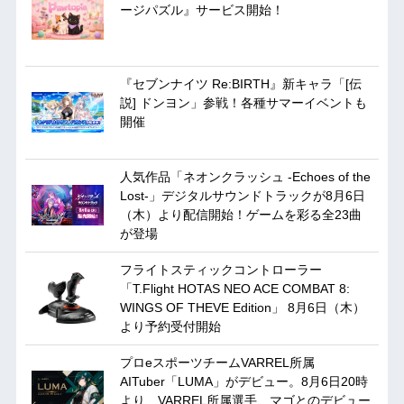
ージパズル』サービス開始！
『セブンナイツ Re:BIRTH』新キャラ「[伝
説] ドンヨン」参戦！各種サマーイベントも
開催
人気作品「ネオンクラッシュ -Echoes of the
Lost-」デジタルサウンドトラックが8月6日
（木）より配信開始！ゲームを彩る全23曲
が登場
フライトスティックコントローラー
「T.Flight HOTAS NEO ACE COMBAT 8:
WINGS OF THEVE Edition」 8月6日（木）
より予約受付開始
プロeスポーツチームVARREL所属
AITuber「LUMA」がデビュー。8月6日20時
より、VARREL所属選手、マゴとのデビュー