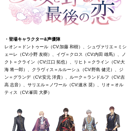
・登場キャラクター&声優陣
レオン＝ドントゥール（CV:加藤 和樹）、シュヴァリエ＝ミシ
ェーレ（CV:小野 友樹）、イヴ＝クロス（CV:内田 雄馬）、ノ
クト＝クライン（CV:江口 拓也）、リヒト＝クライン（CV:大
海 将一郎）、クラヴィス＝ルルーシュ（CV:野島 健児）、ジ
ン＝グランデ（CV:安元 洋貴）、ルーク＝ランドルフ（CV:吉
高 志音）、サリエル＝ノワール（CV:速水 奨）、リオ＝オル
ティス（CV:峯田 大夢）