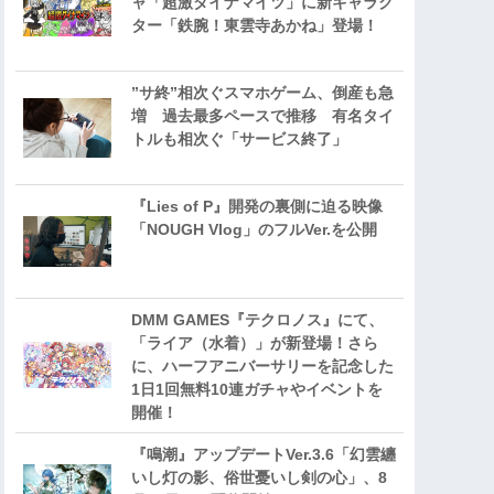
ャ「超激ダイナマイツ」に新キャラク
ター「鉄腕！東雲寺あかね」登場！
”サ終”相次ぐスマホゲーム、倒産も急
増 過去最多ペースで推移 有名タイ
トルも相次ぐ「サービス終了」
『Lies of P』開発の裏側に迫る映像
「NOUGH Vlog」のフルVer.を公開
DMM GAMES『テクロノス』にて、
「ライア（水着）」が新登場！さら
に、ハーフアニバーサリーを記念した
1日1回無料10連ガチャやイベントを
開催！
『鳴潮』アップデートVer.3.6「幻雲纏
いし灯の影、俗世憂いし剣の心」、8