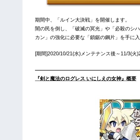
期間中、「ルイン大決戦」を開催します。
闇の民を倒し、「破滅の冥光」や「必殺のシハ
カン」の強化に必要な「鎖鋸の鋼片」を手に入
[期間]2020/10/21(水)メンテナンス後～11/3(火)
—————————————————————
『剣と魔法のログレス いにしえの女神』概要