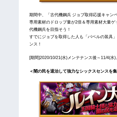
期間中、「古代機鋼兵 ジョブ取得応援キャン
専用素材のドロップ量が2倍＆専用素材大量ゲ
代機鋼兵を目指そう！
すでにジョブを取得した人も「バベルの装具」
ンス！
[期間]2020/10/21(水)メンテナンス後～11/4
＜闇の民を退治して強力なシックスセンスを集