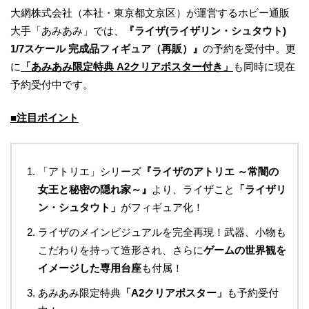
大網株式会社（本社・東京都文京区）が運営するホビー通販
大手「あみあみ」では、
『
ライザ(ライザリン・シュタウト)
1/7スケール 完成品フィギュア（再販）
』
の予約を受付中。更
に
「
あみあみ限定
特典 A2クリアポスター
付き
」
も同時に現在
予約受付中です。
■注目ポイント
「アトリエ」シリーズ
『ライザのアトリエ ～常闇の
女王と秘密の隠れ家～』
より、ライザこと
「ライザリ
ン・シュタウト」
がフィギュア化！
ライザのメインビジュアルを完全再現！武器、小物も
こだわりを持って造形され、さらに
ゲームの世界観を
イメージした専用台座
も付属！
あみあみ限定特典
「A2クリアポスター」
も予約受付