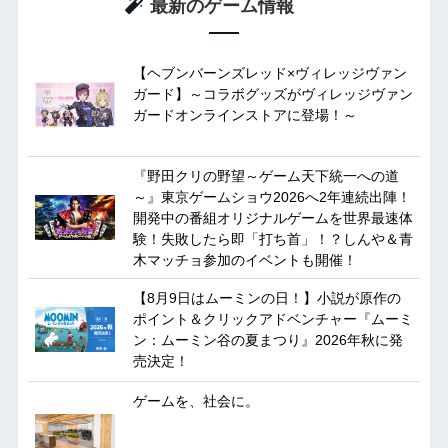
最新のゲーム情報
【ヘブンバーンズレッド×ヴィレッジヴァン
ガード】～コラボグッズがヴィレッジヴァン
ガードオンラインストアに登場！～
『野田クリの野望～ゲーム天下統一への道
～』東京ゲームショウ2026へ2年連続出陣！
開発中の番組オリジナルゲームを世界最速体
験！失敗したら即「打ち首」！？しんや＆青
木マッチョ参加のイベントも開催！
【8月9日はムーミンの日！】小説が原作の
ポイント＆クリックアドベンチャー『ムーミ
ン：ムーミン谷の夏まつり』2026年秋に発
売決定！
ゲームを、社会に。