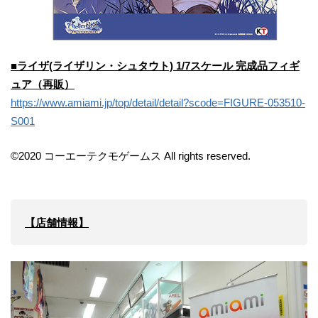
■ライザ(ライザリン・シュタウト) 1/7スケール 完成品フィギ
ュア（再販）
https://www.amiami.jp/top/detail/detail?scode=FIGURE-053510-
S001
©2020 コーエーテクモゲームス All rights reserved.
【店舗情報】