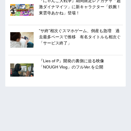
『にゃんこ大戦争』期間限定レアガチャ「超
激ダイナマイツ」に新キャラクター「鉄腕！
東雲寺あかね」登場！
”サ終”相次ぐスマホゲーム、倒産も急増 過
去最多ペースで推移 有名タイトルも相次ぐ
「サービス終了」
『Lies of P』開発の裏側に迫る映像
「NOUGH Vlog」のフルVer.を公開