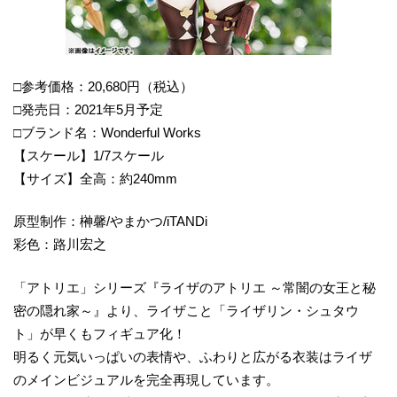
□参考価格：20,680円（税込）
□発売日：2021年5月予定
□ブランド名：Wonderful Works
【スケール】1/7スケール
【サイズ】全高：約240mm
原型制作：榊馨/やまかつ/iTANDi
彩色：路川宏之
「アトリエ」シリーズ『ライザのアトリエ ～常闇の女王と秘
密の隠れ家～』より、ライザこと「ライザリン・シュタウ
ト」が早くもフィギュア化！
明るく元気いっぱいの表情や、ふわりと広がる衣装はライザ
のメインビジュアルを完全再現しています。