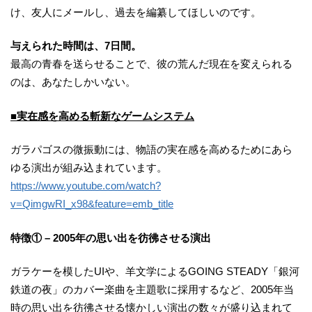
け、友人にメールし、過去を編纂してほしいのです。
与えられた時間は、7日間。
最高の青春を送らせることで、彼の荒んだ現在を変えられる
のは、あなたしかいない。
■実在感を高める斬新なゲームシステム
ガラパゴスの微振動には、物語の実在感を高めるためにあら
ゆる演出が組み込まれています。
https://www.youtube.com/watch?
v=QimgwRI_x98&feature=emb_title
特徴① – 2005年の思い出を彷彿させる演出
ガラケーを模したUIや、羊文学によるGOING STEADY「銀河
鉄道の夜」のカバー楽曲を主題歌に採用するなど、2005年当
時の思い出を彷彿させる懐かしい演出の数々が盛り込まれて