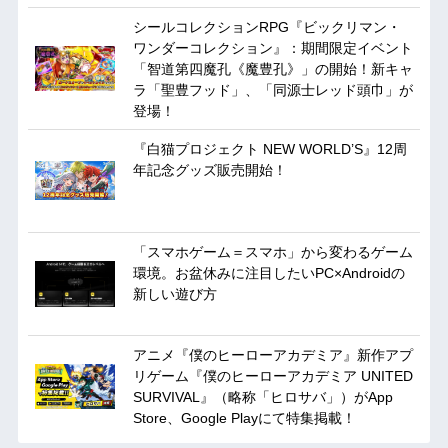
シールコレクションRPG『ビックリマン・
ワンダーコレクション』：期間限定イベント
「智道第四魔孔《魔豊孔》」の開始！新キャ
ラ「聖豊フッド」、「同源士レッド頭巾」が
登場！
『白猫プロジェクト NEW WORLD’S』12周
年記念グッズ販売開始！
「スマホゲーム＝スマホ」から変わるゲーム
環境。お盆休みに注目したいPC×Androidの
新しい遊び方
アニメ『僕のヒーローアカデミア』新作アプ
リゲーム『僕のヒーローアカデミア UNITED
SURVIVAL』（略称「ヒロサバ」）がApp
Store、Google Playにて特集掲載！