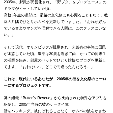
2005年。郵政が民営化され、「野ブタ。をプロデュース」の
ドラマがヒットしていた頃。
高校3年生の磯部は、最後の文化祭にも心躍ることもなく、教
室の片隅でひとりホムペを更新していました。「おれが好ん
でいる音楽やマンガを理解できる人間は、このクラスにいな
い。」
そして現代。オリンピックが延期され、未曾有の事態に国民
が困惑していた頃。磯部は30歳を過ぎて尚、かつての同級生
の活躍を妬み、部屋のベッドでひとり陰惨なブログを更新し
てます。「おれはいつ、どこで間違ったんだろう…」
これは、現代にいるあなたが、2005年の彼を文化祭のヒーロ
ーにするプロジェクトです。
謎の組織「Butterfly Rescue」から支給された特殊なアプリを
駆使し、2005年当時の彼のケータイ電
話をハッキング。彼にばれることなく、ホムペの波をかきわ