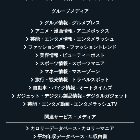
グループメディア
グルメ情報 - グルメプレス
アニメ・漫画情報 - アニメボックス
芸能・エンタメ情報 - エンタメラッシュ
ファッション情報 - ファッショントレンド
美容情報 - ビューティーポスト
スポーツ情報 - スポーツマニア
マネー情報 - マネーゾーン
旅行・観光情報 - トラベルスポット
自動車・バイク情報 - オートタイムズ
ガジェット・デジタル製品情報 - デジタルガジェット
芸能・エンタメ動画 - エンタメラッシュTV
関連サービス・メディア
カロリーデータベース - カロリーマニア
平均年収データベース - 年収白書