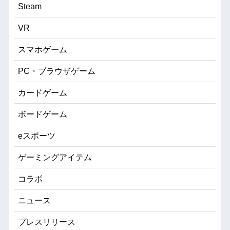
Steam
VR
スマホゲーム
PC・ブラウザゲーム
カードゲーム
ボードゲーム
eスポーツ
ゲーミングアイテム
コラボ
ニュース
プレスリリース