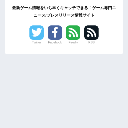
最新ゲーム情報をいち早くキャッチできる！ゲーム専門ニ
ュース/プレスリリース情報サイト
Twitter
Facebook
Feedly
RSS