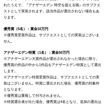
れたうえで、『アナザーエデン 時空を超える猫』のサブクエ
ストとして実装されます。該当作品が選出されない場合もあ
ります。
優秀賞（5名）：賞金10万円
※優秀賞受賞作品は、サブクエストとしての実装はございま
せん。
アナザーエデン特賞（1名）：賞金50万円
※アナザーエデン大賞作品が選出されなかった場合に限り、
優秀賞の作品の中から1作品をアナザーエデン特賞として選出
します。
※アナザーエデン特賞受賞作品は、サブクエストとしての実
装はございません。特賞に選出された場合、優秀賞の対象外
となります。
※優秀賞は重複して付与されません。
※特賞選出者が出た場合、優秀賞は4名となり、追加の選出は