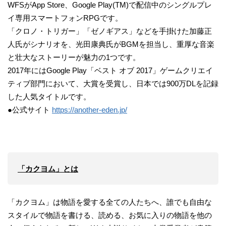
WFSがApp Store、Google Play(TM)で配信中のシングルプレ
イ専用スマートフォンRPGです。
「クロノ・トリガー」「ゼノギアス」などを手掛けた加藤正
人氏がシナリオを、光田康典氏がBGMを担当し、重厚な音楽
と壮大なストーリーが魅力の1つです。
2017年にはGoogle Play「ベスト オブ 2017」ゲームクリエイ
ティブ部門において、大賞を受賞し、日本では900万DLを記録
した人気タイトルです。
●公式サイト
https://another-eden.jp/
「カクヨム」とは
「カクヨム」は物語を愛する全ての人たちへ、誰でも自由な
スタイルで物語を書ける、読める、お気に入りの物語を他の