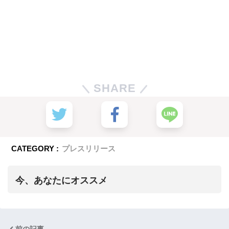
SHARE
CATEGORY :
プレスリリース
今、あなたにオススメ