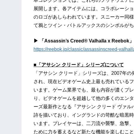
本コレクションでは、これらのフットウェアに
展開します。各アイテムには、コラボレーションを示す「Ass
のロゴがあしらわれています。スニーカー同様
て鴉とツイン・バトルアックスのシンボルがち
▶ 「Assassin’s Creed® Valhalla x Ree
https://reebok.jp/classic/assassinscreed-valhalla
■「アサシン クリード」シリーズについて
「アサシン クリード」シリーズは、2007年の
され、現在ビデオゲーム史上最も売れているフ
います。ゲーム業界でも、最も内容が濃くプレ
り、ビデオゲームを超越して他の多くのエンタ
ーズ最新作となる『アサシン クリード ヴァ
詩を描いており、イングランドの苛酷な暗黒時
います。プレイヤーは、二刀流や襲撃、急撃、
ために力を蓄えるなど新たな機能を楽しむこと