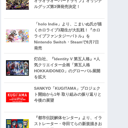
オラオラオーバードライブ』オリジナ
ルグッズ第3弾発売決定！
「holo Indie」より、こまいぬ氏が描
くホロライブ3期生が大乱戦！『ホロ
ライブファンタジーバトル』を
Nintendo Switch・Steamで8月7日
発売
灯白社、『Identity V 第五人格』×人
気クリエイター企画「第五人格
HOKKAIDONEO」のグローバル展開
を拡大
SANKYO「KUGITAMA」プロジェク
ト開始から1年 取り組みの振り返りと
今後の展望
『都市伝説解体センター』より、イラ
ストレーター・寺田てらの新規描きお