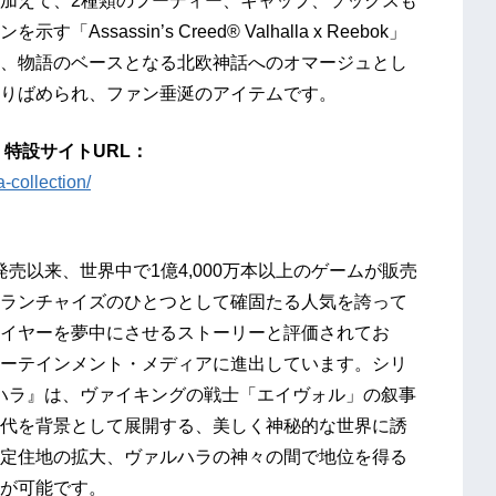
加えて、2種類のフーディー、キャップ、ソックスも
assin’s Creed® Valhalla x Reebok」
、物語のベースとなる北欧神話へのオマージュとし
りばめられ、ファン垂涎のアイテムです。
bok」 特設サイトURL：
-collection/
発売以来、世界中で1億4,000万本以上のゲームが販売
ランチャイズのひとつとして確固たる人気を誇って
イヤーを夢中にさせるストーリーと評価されてお
ーテインメント・メディアに進出しています。シリ
ルハラ』は、ヴァイキングの戦士「エイヴォル」の叙事
代を背景として展開する、美しく神秘的な世界に誘
定住地の拡大、ヴァルハラの神々の間で地位を得る
が可能です。