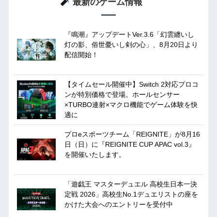
最新のゲーム情報
『鳴潮』アップデートVer.3.6「幻雲纏いし
灯の影、俗世憂いし剣の心」、8月20日より
配信開始！
【タイムセール開催中】Switch 2対応プロコ
ンが特別価格で登場。ホールセンサー
×TURBO連射×マクロ機能でゲーム体験を快
適に
プロeスポーツチーム「REIGNITE」が8月16
日（日）に『REIGNITE CUP APAC vol.3』
を開催いたします。
「遊戯王 マスターデュエル 高校生日本一決
定戦 2026」高校生No.1デュエリストの座を
かけた大会へのエントリーを受付中