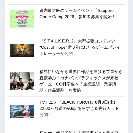
道内最大級のゲームイベント「Sapporo
Game Camp 2026」参加者募集を開始！
『S.T.A.L.K.E.R. 2』大型拡張コンテンツ
“Cost of Hope” 約8分にわたるゲームプレイ
トレーラーが公開
福島にいながら世界に作品を届けるプロから
直接学ぶ！カナバングラフィックスが来校
ゲーム・CG科学生へ「企業説明・業界講
話・作品添削」を実施
TVアニメ『BLACK TORCH』8月8日(土)
22:00～放送の第6話あらすじ＆先行カット
公開！
初セール作品多数！『崩課後どっとライブ』