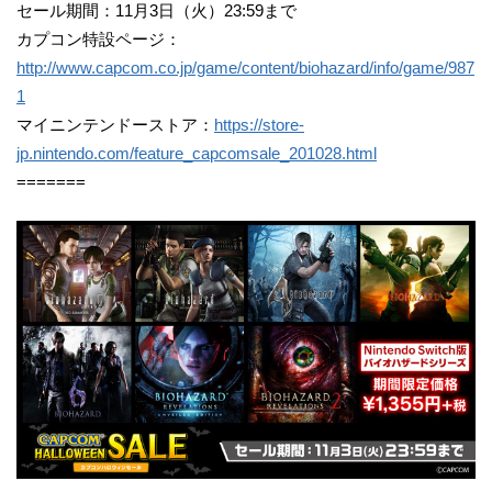
セール期間：11月3日（火）23:59まで
カプコン特設ページ：
http://www.capcom.co.jp/game/content/biohazard/info/game/987
1
マイニンテンドーストア：
https://store-
jp.nintendo.com/feature_capcomsale_201028.html
=======