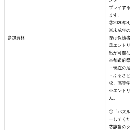
プレイする
ます。
②2020
※未成年
参加資格
際は保護
③エント
出が可能
※都道府県
・現在の
・ふるさ
校、高等
※エント
ん。
①『パズ
ーしてく
②該当の