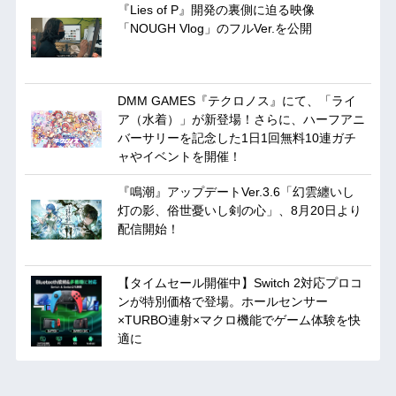
『Lies of P』開発の裏側に迫る映像
「NOUGH Vlog」のフルVer.を公開
DMM GAMES『テクロノス』にて、「ライ
ア（水着）」が新登場！さらに、ハーフアニ
バーサリーを記念した1日1回無料10連ガチ
ャやイベントを開催！
『鳴潮』アップデートVer.3.6「幻雲纏いし
灯の影、俗世憂いし剣の心」、8月20日より
配信開始！
【タイムセール開催中】Switch 2対応プロコ
ンが特別価格で登場。ホールセンサー
×TURBO連射×マクロ機能でゲーム体験を快
適に