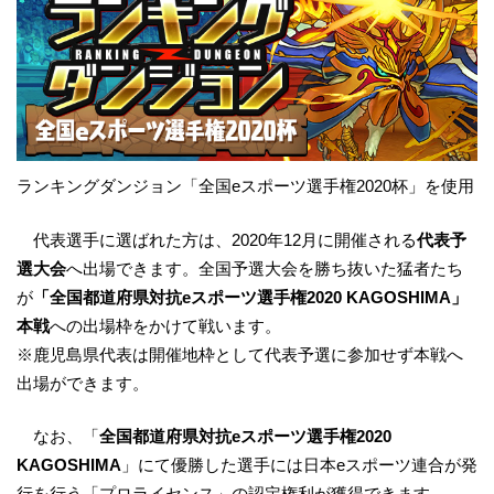
ランキングダンジョン「全国eスポーツ選手権2020杯」を使用
代表選手に選ばれた方は、2020年12月に開催される
代表予
選大会
へ出場できます。全国予選大会を勝ち抜いた猛者たち
が
「全国都道府県対抗eスポーツ選手権2020 KAGOSHIMA」
本戦
への出場枠をかけて戦います。
※鹿児島県代表は開催地枠として代表予選に参加せず本戦へ
出場ができます。
なお、「
全国都道府県対抗eスポーツ選手権2020
KAGOSHIMA
」にて優勝した選手には日本eスポーツ連合が発
行を行う「プロライセンス」の認定権利が獲得できます。