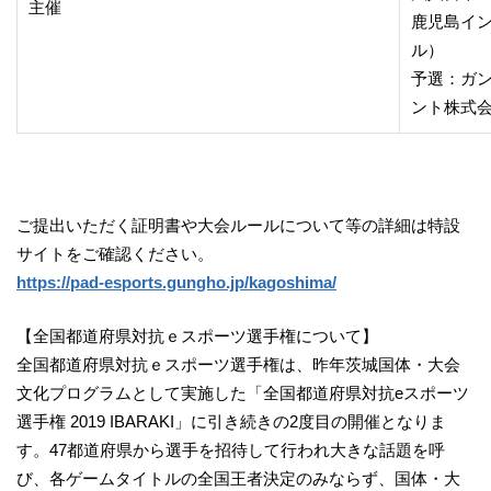
主催
鹿児島イ
ル）
予選：ガ
ント株式
ご提出いただく証明書や大会ルールについて等の詳細は特設
サイトをご確認ください。
https://pad-esports.gungho.jp/kagoshima/
【全国都道府県対抗ｅスポーツ選手権について】
全国都道府県対抗ｅスポーツ選手権は、昨年茨城国体・大会
文化プログラムとして実施した「全国都道府県対抗eスポーツ
選手権 2019 IBARAKI」に引き続きの2度目の開催となりま
す。47都道府県から選手を招待して行われ大きな話題を呼
び、各ゲームタイトルの全国王者決定のみならず、国体・大