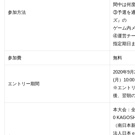
間中は何
参加方法
③予選を
ズ』の
ゲーム内
④運営チ
指定期日
参加費
無料
2020年9月
(月）10:00
エントリー期間
※エント
後、翌朝の
本大会：全
0 KAGO
（南日本
法人日本