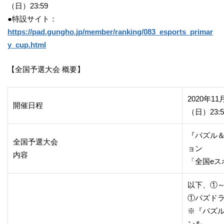
（日）23:59
●特設サイト：
https://pad.gungho.jp/member/ranking/083_esports_primar
y_cup.html
【全国予選大会 概要】
2020年11
開催日程
（日）23:5
『パズル
全国予選大会
ョン
内容
「全国eス
以下、①
①パズドラ
※『パズ
ンを