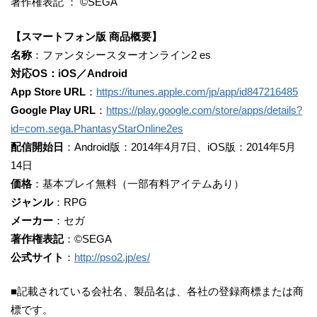
著作権表記 ： ©SEGA
【スマートフォン版 商品概要】
名称
：ファンタシースターオンライン2 es
対応OS：iOS／Android
App Store URL
：
https://itunes.apple.com/jp/app/id847216485
Google Play URL
：
https://play.google.com/store/apps/details?
id=com.sega.PhantasyStarOnline2es
配信開始日
：Android版：2014年4月7日、iOS版：2014年5月
14日
価格
：基本プレイ無料（一部有料アイテムあり）
ジャンル
：RPG
メーカー
：セガ
著作権表記
：©SEGA
公式サイト
：
http://pso2.jp/es/
■記載されている会社名、製品名は、各社の登録商標または商
標です。