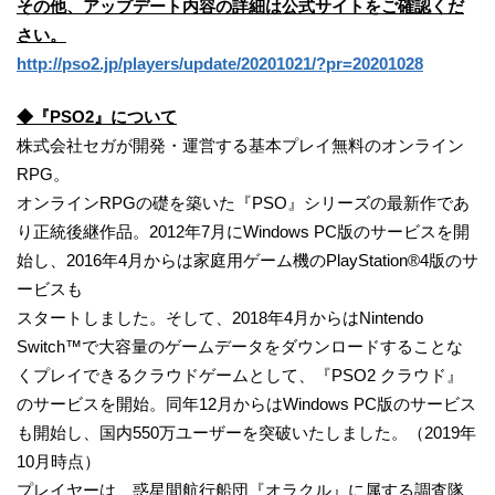
その他、アップデート内容の詳細は公式サイトをご確認くだ
さい。
http://pso2.jp/players/update/20201021/?pr=20201028
◆『PSO2』について
株式会社セガが開発・運営する基本プレイ無料のオンライン
RPG。
オンラインRPGの礎を築いた『PSO』シリーズの最新作であ
り正統後継作品。2012年7月にWindows PC版のサービスを開
始し、2016年4月からは家庭用ゲーム機のPlayStation®4版のサ
ービスも
スタートしました。そして、2018年4月からはNintendo
Switch™で大容量のゲームデータをダウンロードすることな
くプレイできるクラウドゲームとして、『PSO2 クラウド』
のサービスを開始。同年12月からはWindows PC版のサービス
も開始し、国内550万ユーザーを突破いたしました。（2019年
10月時点）
プレイヤーは、惑星間航行船団『オラクル』に属する調査隊