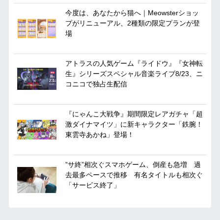
今度は、あなたから猫へ｜Meowsterショッ
プがリニューアル、2種類の限定プランが登
場
アトラスの人気ゲーム『ライドウ』『女神転
生』シリーズスペシャル音楽ライブ8/23、ニ
コニコで独占生配信
『にゃんこ大戦争』期間限定レアガチャ「超
激ダイナマイツ」に新キャラクター「鉄腕！
東雲寺あかね」登場！
”サ終”相次ぐスマホゲーム、倒産も急増 過
去最多ペースで推移 有名タイトルも相次ぐ
「サービス終了」