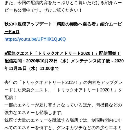
また、今回の配信内容をたっぷりとご覧いただける紹介ムー
ビーも公開中です。ぜひご覧ください！
秋の中規模アップデート「精励の極致へ至る者」紹介ムービ
ーPart1
https://youtu.be/UPYIiX1Qu0Q
■緊急クエスト「トリックオアトリート2020！」配信開始！
配信期間：2020年10月28日（水）メンテナンス終了後～2020
年11月25日（水）11:00まで
去年の「トリックオアトリート2019！」の内容をアップグレ
ードした緊急クエスト、「トリックオアトリート2020！」を
配信！
一部のエネミーが差し替えとなっているほか、閃機種などの
強力なエネミーも登場します。
銃座で大量のエネミーを殲滅する場所では、制限時間内にす
べてのエネミーを倒すと、グンネカヅチなどの希少なエネミ