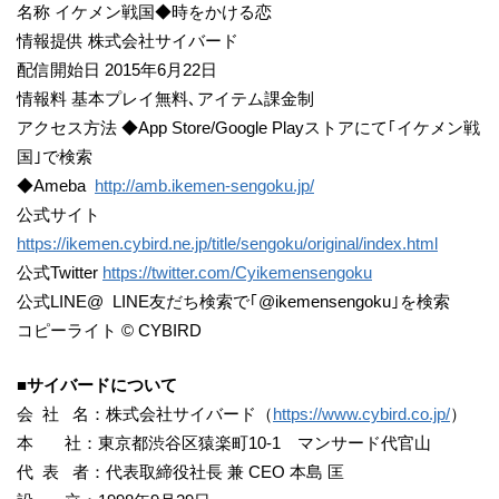
名称 イケメン戦国◆時をかける恋
情報提供 株式会社サイバード
配信開始日 2015年6月22日
情報料 基本プレイ無料､アイテム課金制
アクセス方法 ◆App Store/Google Playストアにて｢イケメン戦
国｣で検索
◆Ameba
http://amb.ikemen-sengoku.jp/
公式サイト
https://ikemen.cybird.ne.jp/title/sengoku/original/index.html
公式Twitter
https://twitter.com/Cyikemensengoku
公式LINE@ LINE友だち検索で｢@ikemensengoku｣を検索
コピーライト © CYBIRD
■サイバードについて
会 社 名：株式会社サイバード（
https://www.cybird.co.jp/
）
本 社：東京都渋谷区猿楽町10-1 マンサード代官山
代 表 者：代表取締役社長 兼 CEO 本島 匡