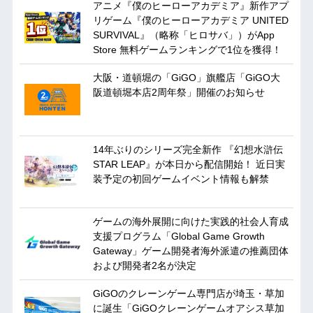
アニメ『僕のヒーローアカデミア』新作アプ
リゲーム『僕のヒーローアカデミア UNITED
SURVIVAL』（略称「ヒロサバ」）がApp
Store 無料ゲームランキングで1位を獲得！
大阪・道頓堀の「GiGO」旗艦店「GiGO大
阪道頓堀本店2周年祭」開催のお知らせ
14年ぶりのシリーズ完全新作 『幻想水滸伝
STAR LEAP』が本日から配信開始！ 近日実
装予定の初回ゲームイベント情報も解禁
ゲームの海外展開に向けた実践的社会人育成
支援プログラム「Global Game Growth
Gateway」ゲーム開発者海外派遣の推薦団体
および開発者2名が決定
GiGOのクレーンゲーム専門店が埼玉・草加
に誕生「GiGOクレーンゲームオアシス草加