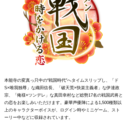
本能寺の変真っ只中の“戦国時代”へタイムスリップし、「ド
S×唯我独尊」な織田信長、「破天荒×快楽主義者」な伊達政
宗、「俺様×ツンデレ」な真田幸村など総勢17名の戦国武将と
の恋をお楽しみいただけます。豪華声優陣による1,500種類以
上のキャラクターボイスが、ログイン時やミニゲーム、スト
ーリー中などに収録されています。