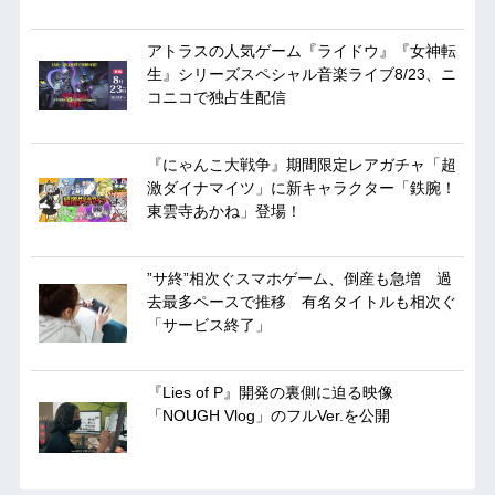
アトラスの人気ゲーム『ライドウ』『女神転
生』シリーズスペシャル音楽ライブ8/23、ニ
コニコで独占生配信
『にゃんこ大戦争』期間限定レアガチャ「超
激ダイナマイツ」に新キャラクター「鉄腕！
東雲寺あかね」登場！
”サ終”相次ぐスマホゲーム、倒産も急増 過
去最多ペースで推移 有名タイトルも相次ぐ
「サービス終了」
『Lies of P』開発の裏側に迫る映像
「NOUGH Vlog」のフルVer.を公開