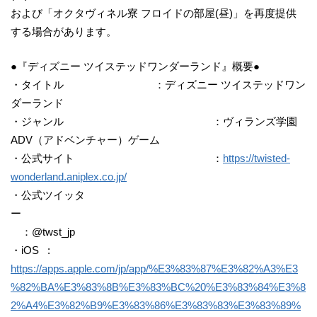
および「オクタヴィネル寮 フロイドの部屋(昼)」を再度提供
する場合があります。
●『ディズニー ツイステッドワンダーランド』概要●
・タイトル ：ディズニー ツイステッドワン
ダーランド
・ジャンル ：ヴィランズ学園
ADV（アドベンチャー）ゲーム
・公式サイト ：
https://twisted-
wonderland.aniplex.co.jp/
・公式ツイッタ
ー
：@twst_jp
・iOS :
https://apps.apple.com/jp/app/%E3%83%87%E3%82%A3%E3
%82%BA%E3%83%8B%E3%83%BC%20%E3%83%84%E3%8
2%A4%E3%82%B9%E3%83%86%E3%83%83%E3%83%89%