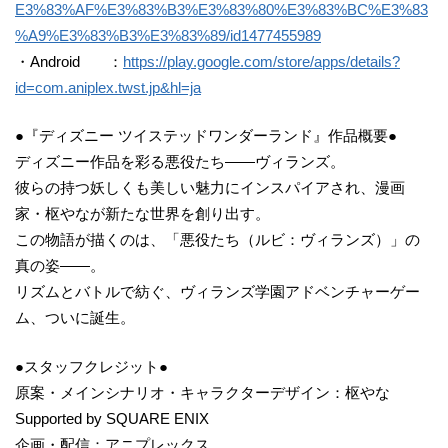
E3%83%AF%E3%83%B3%E3%83%80%E3%83%BC%E3%83
%A9%E3%83%B3%E3%83%89/id1477455989
・Android ：
https://play.google.com/store/apps/details?
id=com.aniplex.twst.jp&hl=ja
●『ディズニー ツイステッドワンダーランド』作品概要●
ディズニー作品を彩る悪役たち――ヴィランズ。
彼らの持つ妖しくも美しい魅力にインスパイアされ、漫画
家・枢やなが新たな世界を創り出す。
この物語が描くのは、「悪役たち（ルビ：ヴィランズ）」の
真の姿――。
リズムとバトルで紡ぐ、ヴィランズ学園アドベンチャーゲー
ム、ついに誕生。
●スタッフクレジット●
原案・メインシナリオ・キャラクターデザイン：枢やな
Supported by SQUARE ENIX
企画・配信：アニプレックス