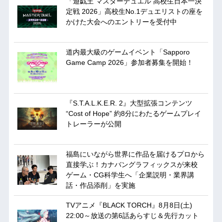
「遊戯王 マスターデュエル 高校生日本一決
定戦 2026」高校生No.1デュエリストの座を
かけた大会へのエントリーを受付中
道内最大級のゲームイベント「Sapporo
Game Camp 2026」参加者募集を開始！
『S.T.A.L.K.E.R. 2』大型拡張コンテンツ
“Cost of Hope” 約8分にわたるゲームプレイ
トレーラーが公開
福島にいながら世界に作品を届けるプロから
直接学ぶ！カナバングラフィックスが来校
ゲーム・CG科学生へ「企業説明・業界講
話・作品添削」を実施
TVアニメ『BLACK TORCH』8月8日(土)
22:00～放送の第6話あらすじ＆先行カット